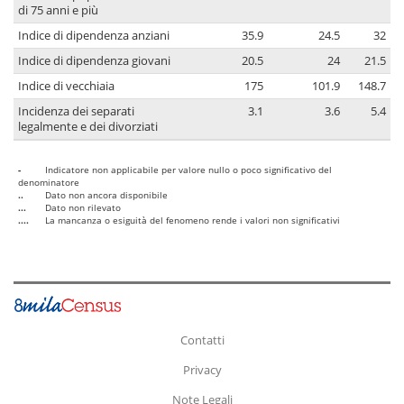
di 75 anni e più
Indice di dipendenza anziani
35.9
24.5
32
Indice di dipendenza giovani
20.5
24
21.5
Indice di vecchiaia
175
101.9
148.7
Incidenza dei separati
3.1
3.6
5.4
legalmente e dei divorziati
-
Indicatore non applicabile per valore nullo o poco significativo del
denominatore
..
Dato non ancora disponibile
...
Dato non rilevato
....
La mancanza o esiguità del fenomeno rende i valori non significativi
Contatti
Privacy
Note Legali