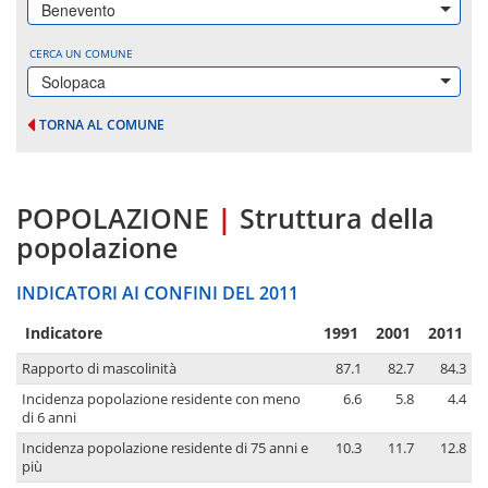
Benevento
CERCA UN COMUNE
Solopaca
TORNA AL COMUNE
POPOLAZIONE
|
Struttura della
popolazione
INDICATORI AI CONFINI DEL 2011
Indicatore
1991
2001
2011
Rapporto di mascolinità
87.1
82.7
84.3
Incidenza popolazione residente con meno
6.6
5.8
4.4
di 6 anni
Incidenza popolazione residente di 75 anni e
10.3
11.7
12.8
più