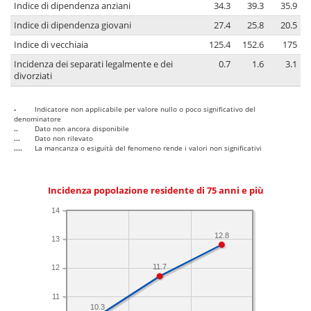
Indice di dipendenza anziani
34.3
39.3
35.9
Indice di dipendenza giovani
27.4
25.8
20.5
Indice di vecchiaia
125.4
152.6
175
Incidenza dei separati legalmente e dei
0.7
1.6
3.1
divorziati
-
Indicatore non applicabile per valore nullo o poco significativo del
denominatore
..
Dato non ancora disponibile
...
Dato non rilevato
....
La mancanza o esiguità del fenomeno rende i valori non significativi
Incidenza popolazione residente di 75 anni e più
14
12.8
13
11.7
12
11
10.3