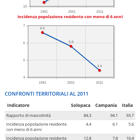
10
1991
2001
2011
Incidenza popolazione residente con meno di 6 anni
7
6.6
5.8
6
5
4.4
4
1991
2001
2011
CONFRONTI TERRITORIALI AL 2011
Indicatore
Solopaca
Campania
Italia
Rapporto di mascolinità
84.3
94.1
93.7
Incidenza popolazione residente
4.4
6.1
5.6
con meno di 6 anni
Incidenza popolazione residente
12.8
7.8
10.4