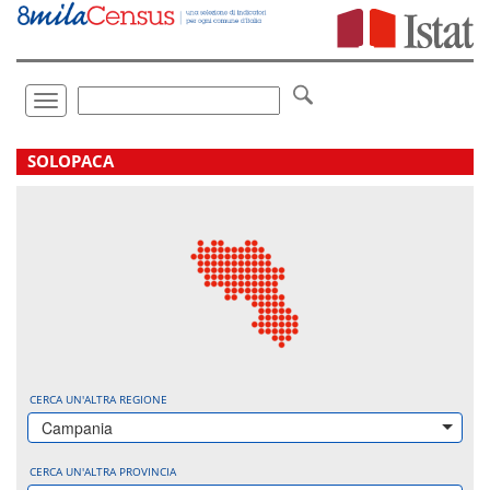
Vai
direttamente
a:
Contenuto
Ricerca
Toggle
navigation
.
SOLOPACA
CERCA UN'ALTRA REGIONE
Campania
CERCA UN'ALTRA PROVINCIA