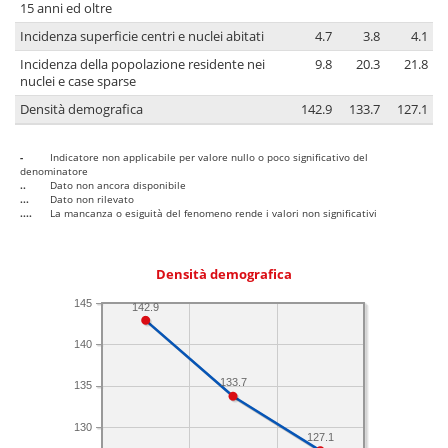
15 anni ed oltre
Incidenza superficie centri e nuclei abitati
4.7
3.8
4.1
Incidenza della popolazione residente nei
9.8
20.3
21.8
nuclei e case sparse
Densità demografica
142.9
133.7
127.1
-
Indicatore non applicabile per valore nullo o poco significativo del
denominatore
..
Dato non ancora disponibile
...
Dato non rilevato
....
La mancanza o esiguità del fenomeno rende i valori non significativi
Densità demografica
145
142.9
140
133.7
135
130
127.1