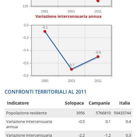
125
1991
2001
2011
Variazione intercensuaria annua
0.0
-0.1
-0.2
-0.4
-0.5
-0.6
-0.7
-0.8
1991
2001
2011
CONFRONTI TERRITORIALI AL 2011
Indicatore
Solopaca
Campania
Italia
Popolazione residente
3956
5766810
59433744
Variazione intercensuaria
-0.5
0.1
0.4
annua
Variazione intercensuaria
-2.2
-1.2
0.3