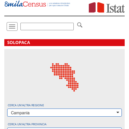
Vai
direttamente
a:
Contenuto
Ricerca
Toggle
navigation
.
SOLOPACA
CERCA UN'ALTRA REGIONE
Campania
CERCA UN'ALTRA PROVINCIA