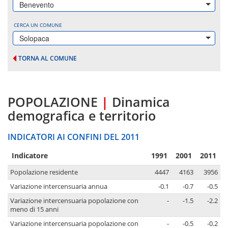
Benevento
CERCA UN COMUNE
Solopaca
TORNA AL COMUNE
POPOLAZIONE
|
Dinamica
demografica e territorio
INDICATORI AI CONFINI DEL 2011
Indicatore
1991
2001
2011
Popolazione residente
4447
4163
3956
Variazione intercensuaria annua
-0.1
-0.7
-0.5
Variazione intercensuaria popolazione con
-
-1.5
-2.2
meno di 15 anni
Variazione intercensuaria popolazione con
-
-0.5
-0.2