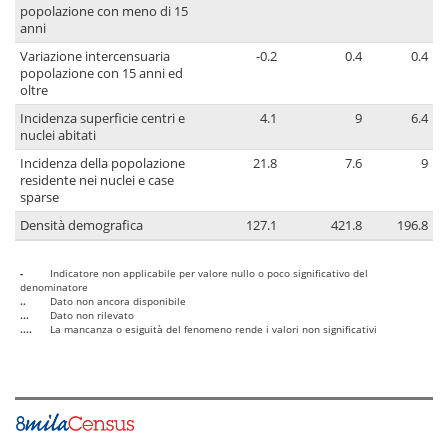
popolazione con meno di 15
anni
Variazione intercensuaria
-0.2
0.4
0.4
popolazione con 15 anni ed
oltre
Incidenza superficie centri e
4.1
9
6.4
nuclei abitati
Incidenza della popolazione
21.8
7.6
9
residente nei nuclei e case
sparse
Densità demografica
127.1
421.8
196.8
-
Indicatore non applicabile per valore nullo o poco significativo del
denominatore
..
Dato non ancora disponibile
...
Dato non rilevato
....
La mancanza o esiguità del fenomeno rende i valori non significativi