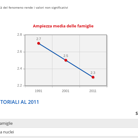
 del fenomeno rende i valori non significativi
Ampiezza media delle famiglie
2.8
2.7
2.6
2.5
2.4
2.3
2.2
1991
2001
2011
TORIALI AL 2011
S
amiglie
a nuclei