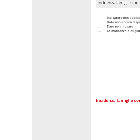
Incidenza famiglie con 
-
Indicatore non applica
..
Dato non ancora dispo
...
Dato non rilevato
....
La mancanza o esiguità
Incidenza famiglie co