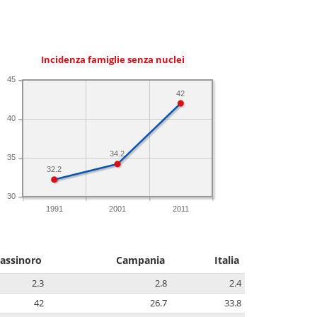
Incidenza famiglie senza nuclei
45
42
40
34.2
35
32.2
30
1991
2001
2011
assinoro
Campania
Italia
2.3
2.8
2.4
42
26.7
33.8