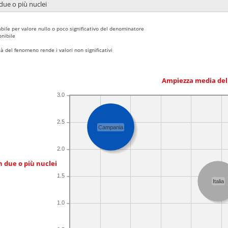
due o più nuclei
bile per valore nullo o poco significativo del denominatore
nibile
 del fenomeno rende i valori non significativi
Ampiezza media del
3.0
2.5
Campania
2.0
n due o più nuclei
1.5
Italia
1.0