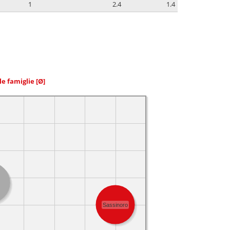
1
2.4
1.4
le famiglie
[Ø]
Sassinoro