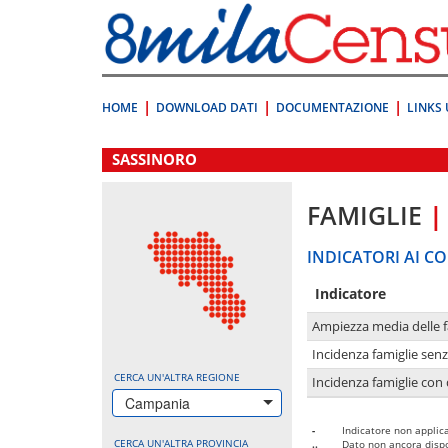
Vai
direttamente
a:
Contenuto
Ricerca
HOME
DOWNLOAD DATI
DOCUMENTAZIONE
LINKS 
.
SASSINORO
FAMIGLIE
|
INDICATORI AI CO
Indicatore
Ampiezza media delle f
Incidenza famiglie senz
CERCA UN'ALTRA REGIONE
Incidenza famiglie con 
Campania
-
Indicatore non applica
CERCA UN'ALTRA PROVINCIA
..
Dato non ancora dispo