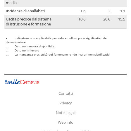
media
Incidenza di analfabeti
1.6
2
1.1
Uscita precoce dal sistema
10.6
20.6
15.5
di istruzione e formazione
-
Indicatore non applicabile per valore nullo o poco significativo del
denominatore
..
Dato non ancora disponibile
...
Dato non rilevato
....
La mancanza o esiguità del fenomeno rende i valori non significativi
Contatti
Privacy
Note Legali
Web info