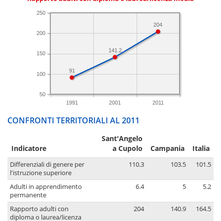
250
204
200
141.2
150
91
100
50
1991
2001
2011
CONFRONTI TERRITORIALI AL 2011
Sant'Angelo
Indicatore
a Cupolo
Campania
Italia
Differenziali di genere per
110.3
103.5
101.5
l'istruzione superiore
Adulti in apprendimento
6.4
5
5.2
permanente
Rapporto adulti con
204
140.9
164.5
diploma o laurea/licenza