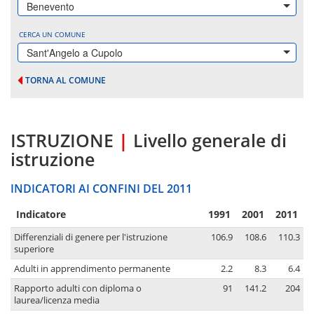
Benevento
CERCA UN COMUNE
Sant'Angelo a Cupolo
TORNA AL COMUNE
ISTRUZIONE
|
Livello generale di
istruzione
INDICATORI AI CONFINI DEL 2011
Indicatore
1991
2001
2011
Differenziali di genere per l'istruzione
106.9
108.6
110.3
superiore
Adulti in apprendimento permanente
2.2
8.3
6.4
Rapporto adulti con diploma o
91
141.2
204
laurea/licenza media