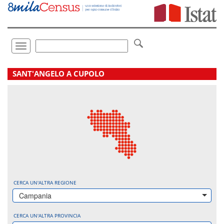
Vai
direttamente
a:
Contenuto
Ricerca
Toggle
navigation
.
SANT'ANGELO A CUPOLO
CERCA UN'ALTRA REGIONE
Campania
CERCA UN'ALTRA PROVINCIA