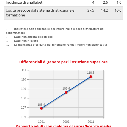
Incidenza di analfabeti
4
2.6
1.6
Uscita precoce dal sistema di istruzione e
37.5
14.2
10.6
formazione
-
Indicatore non applicabile per valore nullo o poco significativo del
denominatore
..
Dato non ancora disponibile
...
Dato non rilevato
....
La mancanza o esiguità del fenomeno rende i valori non significativi
Differenziali di genere per l'istruzione superiore
111
110.3
110
108.6
109
108
106.9
107
106
1991
2001
2011
Rapporto adulti con diploma o laurea/licenza media