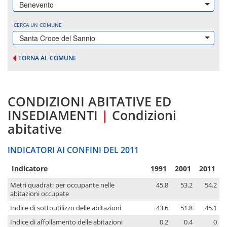
Benevento
CERCA UN COMUNE
Santa Croce del Sannio
TORNA AL COMUNE
CONDIZIONI ABITATIVE ED
INSEDIAMENTI
|
Condizioni
abitative
INDICATORI AI CONFINI DEL 2011
Indicatore
1991
2001
2011
Metri quadrati per occupante nelle
45.8
53.2
54.2
abitazioni occupate
Indice di sottoutilizzo delle abitazioni
43.6
51.8
45.1
Indice di affollamento delle abitazioni
0.2
0.4
0