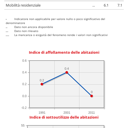
Mobilità residenziale
...
6.1
7.1
-
Indicatore non applicabile per valore nullo o poco significativo del
denominatore
..
Dato non ancora disponibile
...
Dato non rilevato
....
La mancanza o esiguità del fenomeno rende i valori non significativi
Indice di affollamento delle abitazioni
0.6
0.4
0.4
0.2
0.2
0
0.0
-0.2
1991
2001
2011
Indice di sottoutilizzo delle abitazioni
55