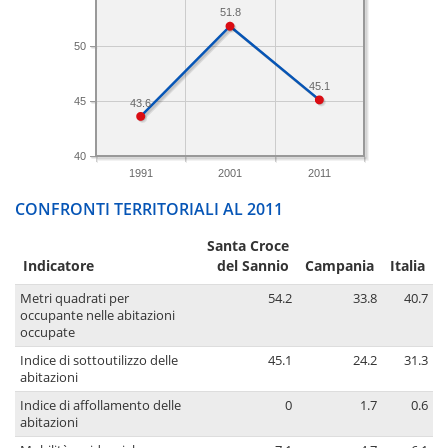
51.8
50
45.1
45
43.6
40
1991
2001
2011
CONFRONTI TERRITORIALI AL 2011
Santa Croce
Indicatore
del Sannio
Campania
Italia
Metri quadrati per
54.2
33.8
40.7
occupante nelle abitazioni
occupate
Indice di sottoutilizzo delle
45.1
24.2
31.3
abitazioni
Indice di affollamento delle
0
1.7
0.6
abitazioni