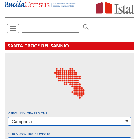
Vai
direttamente
a:
Contenuto
Ricerca
Toggle
navigation
.
SANTA CROCE DEL SANNIO
CERCA UN'ALTRA REGIONE
Campania
CERCA UN'ALTRA PROVINCIA