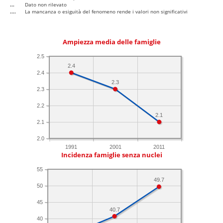
...
Dato non rilevato
....
La mancanza o esiguità del fenomeno rende i valori non significativi
Ampiezza media delle famiglie
2.5
2.4
2.4
2.3
2.3
2.2
2.1
2.1
2.0
1991
2001
2011
Incidenza famiglie senza nuclei
55
49.7
50
45
40.7
40