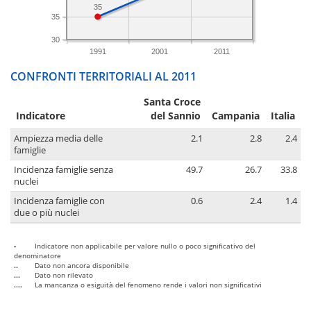
35
35
30
1991
2001
2011
CONFRONTI TERRITORIALI AL 2011
Santa Croce
Indicatore
del Sannio
Campania
Italia
Ampiezza media delle
2.1
2.8
2.4
famiglie
Incidenza famiglie senza
49.7
26.7
33.8
nuclei
Incidenza famiglie con
0.6
2.4
1.4
due o più nuclei
-
Indicatore non applicabile per valore nullo o poco significativo del
denominatore
..
Dato non ancora disponibile
...
Dato non rilevato
....
La mancanza o esiguità del fenomeno rende i valori non significativi