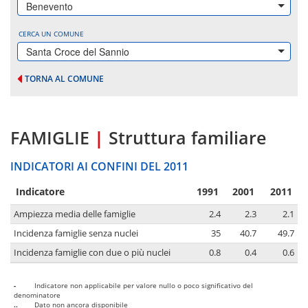
Benevento
CERCA UN COMUNE
Santa Croce del Sannio
TORNA AL COMUNE
FAMIGLIE
|
Struttura familiare
INDICATORI AI CONFINI DEL 2011
Indicatore
1991
2001
2011
Ampiezza media delle famiglie
2.4
2.3
2.1
Incidenza famiglie senza nuclei
35
40.7
49.7
Incidenza famiglie con due o più nuclei
0.8
0.4
0.6
-
Indicatore non applicabile per valore nullo o poco significativo del
denominatore
..
Dato non ancora disponibile