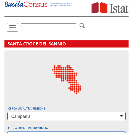
Vai
direttamente
a:
Contenuto
Ricerca
Toggle
navigation
.
SANTA CROCE DEL SANNIO
CERCA UN'ALTRA REGIONE
Campania
CERCA UN'ALTRA PROVINCIA