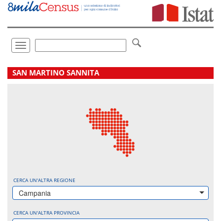
Vai
direttamente
a:
Contenuto
Ricerca
Toggle
navigation
.
SAN MARTINO SANNITA
CERCA UN'ALTRA REGIONE
Campania
CERCA UN'ALTRA PROVINCIA