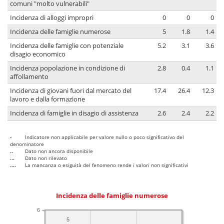
comuni "molto vulnerabili"
Incidenza di alloggi impropri
0
0
0
Incidenza delle famiglie numerose
5
1.8
1.4
Incidenza delle famiglie con potenziale
5.2
3.1
3.6
disagio economico
Incidenza popolazione in condizione di
2.8
0.4
1.1
affollamento
Incidenza di giovani fuori dal mercato del
17.4
26.4
12.3
lavoro e dalla formazione
Incidenza di famiglie in disagio di assistenza
2.6
2.4
2.2
-
Indicatore non applicabile per valore nullo o poco significativo del
denominatore
..
Dato non ancora disponibile
...
Dato non rilevato
....
La mancanza o esiguità del fenomeno rende i valori non significativi
Incidenza delle famiglie numerose
6
5