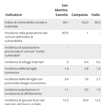
San
Martino
Indicatore
Sannita
Campania
Italia
Indice di vulnerabilità sociale e
99.1
102.4
99.3
materiale
Posizione nella graduatoria dei
3075
1
-
comuni dell'indice di
vulnerabilità
Incidenza di popolazione
-
-
-
provinciale in comuni "molto
vulnerabili"
Incidenza di alloggi impropri
0
0.4
0.2
Incidenza delle famiglie
1.4
2.8
1.4
numerose
Incidenza delle famiglie con
3.6
7.6
2.7
potenziale disagio economico
Incidenza popolazione in
1.1
3.5
1.5
condizione di affollamento
Incidenza di giovani fuori dal
12.3
20.4
12.3
mercato del lavoro e dalla