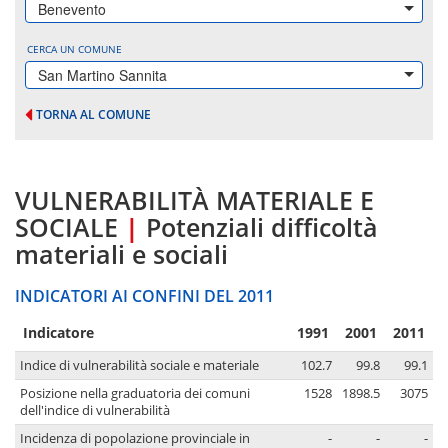
Benevento
CERCA UN COMUNE
San Martino Sannita
TORNA AL COMUNE
VULNERABILITÀ MATERIALE E
SOCIALE
|
Potenziali difficoltà
materiali e sociali
INDICATORI AI CONFINI DEL 2011
Indicatore
1991
2001
2011
Indice di vulnerabilità sociale e materiale
102.7
99.8
99.1
Posizione nella graduatoria dei comuni
1528
1898.5
3075
dell'indice di vulnerabilità
Incidenza di popolazione provinciale in
-
-
-