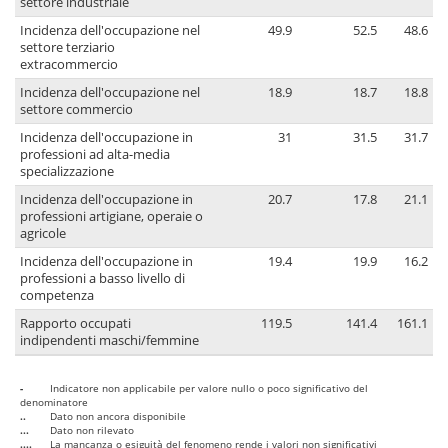
settore industriale
Incidenza dell'occupazione nel
49.9
52.5
48.6
settore terziario
extracommercio
Incidenza dell'occupazione nel
18.9
18.7
18.8
settore commercio
Incidenza dell'occupazione in
31
31.5
31.7
professioni ad alta-media
specializzazione
Incidenza dell'occupazione in
20.7
17.8
21.1
professioni artigiane, operaie o
agricole
Incidenza dell'occupazione in
19.4
19.9
16.2
professioni a basso livello di
competenza
Rapporto occupati
119.5
141.4
161.1
indipendenti maschi/femmine
-
Indicatore non applicabile per valore nullo o poco significativo del
denominatore
..
Dato non ancora disponibile
...
Dato non rilevato
....
La mancanza o esiguità del fenomeno rende i valori non significativi