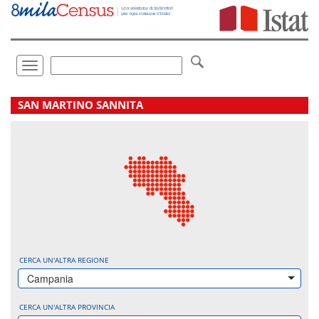
Vai
direttamente
a:
Contenuto
Ricerca
Toggle
navigation
.
SAN MARTINO SANNITA
CERCA UN'ALTRA REGIONE
Campania
CERCA UN'ALTRA PROVINCIA