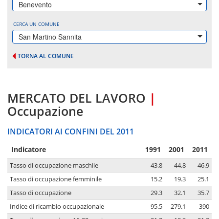
Benevento
CERCA UN COMUNE
San Martino Sannita
TORNA AL COMUNE
MERCATO DEL LAVORO
|
Occupazione
INDICATORI AI CONFINI DEL 2011
Indicatore
1991
2001
2011
Tasso di occupazione maschile
43.8
44.8
46.9
Tasso di occupazione femminile
15.2
19.3
25.1
Tasso di occupazione
29.3
32.1
35.7
Indice di ricambio occupazionale
95.5
279.1
390