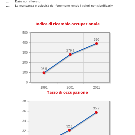
...
Dato non rilevato
....
La mancanza o esiguità del fenomeno rende i valori non significativi
Indice di ricambio occupazionale
500
390
400
279.1
300
200
95.5
100
0
1991
2001
2011
Tasso di occupazione
38
35.7
36
34
32.1
32