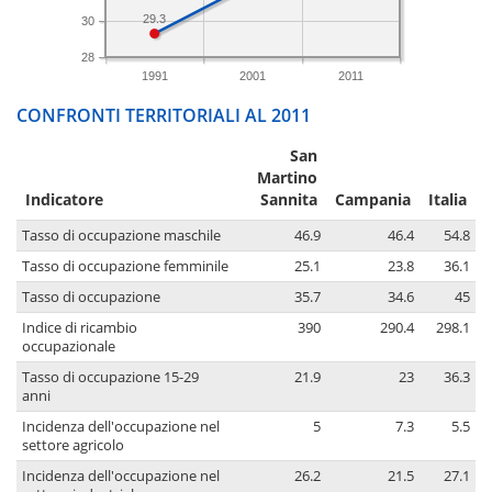
29.3
30
28
1991
2001
2011
CONFRONTI TERRITORIALI AL 2011
San
Martino
Indicatore
Sannita
Campania
Italia
Tasso di occupazione maschile
46.9
46.4
54.8
Tasso di occupazione femminile
25.1
23.8
36.1
Tasso di occupazione
35.7
34.6
45
Indice di ricambio
390
290.4
298.1
occupazionale
Tasso di occupazione 15-29
21.9
23
36.3
anni
Incidenza dell'occupazione nel
5
7.3
5.5
settore agricolo
Incidenza dell'occupazione nel
26.2
21.5
27.1