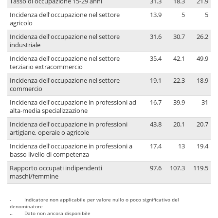
Tasso di occupazione 15-29 anni
31.3
18.3
21.9
Incidenza dell'occupazione nel settore
13.9
5
5
agricolo
Incidenza dell'occupazione nel settore
31.6
30.7
26.2
industriale
Incidenza dell'occupazione nel settore
35.4
42.1
49.9
terziario extracommercio
Incidenza dell'occupazione nel settore
19.1
22.3
18.9
commercio
Incidenza dell'occupazione in professioni ad
16.7
39.9
31
alta-media specializzazione
Incidenza dell'occupazione in professioni
43.8
20.1
20.7
artigiane, operaie o agricole
Incidenza dell'occupazione in professioni a
17.4
13
19.4
basso livello di competenza
Rapporto occupati indipendenti
97.6
107.3
119.5
maschi/femmine
-
Indicatore non applicabile per valore nullo o poco significativo del
denominatore
..
Dato non ancora disponibile