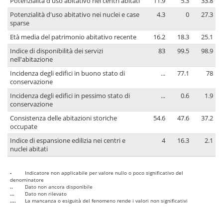
Potenzialità d'uso abitativo nei centri abitati
11.9
5.3
33.8
Potenzialità d'uso abitativo nei nuclei e case
4.3
0
27.3
sparse
Età media del patrimonio abitativo recente
16.2
18.3
25.1
Indice di disponibilità dei servizi
83
99.5
98.9
nell'abitazione
Incidenza degli edifici in buono stato di
...
77.1
78
conservazione
Incidenza degli edifici in pessimo stato di
...
0.6
1.9
conservazione
Consistenza delle abitazioni storiche
54.6
47.6
37.2
occupate
Indice di espansione edilizia nei centri e
4
16.3
2.1
nuclei abitati
-
Indicatore non applicabile per valore nullo o poco significativo del
denominatore
..
Dato non ancora disponibile
...
Dato non rilevato
....
La mancanza o esiguità del fenomeno rende i valori non significativi