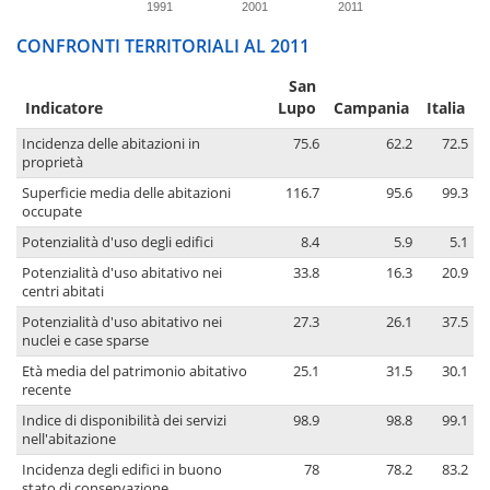
1991
2001
2011
CONFRONTI TERRITORIALI AL 2011
San
Indicatore
Lupo
Campania
Italia
Incidenza delle abitazioni in
75.6
62.2
72.5
proprietà
Superficie media delle abitazioni
116.7
95.6
99.3
occupate
Potenzialità d'uso degli edifici
8.4
5.9
5.1
Potenzialità d'uso abitativo nei
33.8
16.3
20.9
centri abitati
Potenzialità d'uso abitativo nei
27.3
26.1
37.5
nuclei e case sparse
Età media del patrimonio abitativo
25.1
31.5
30.1
recente
Indice di disponibilità dei servizi
98.9
98.8
99.1
nell'abitazione
Incidenza degli edifici in buono
78
78.2
83.2
stato di conservazione