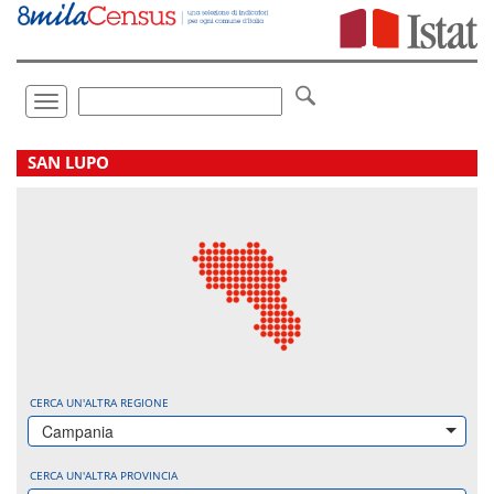
Vai
direttamente
a:
Contenuto
Ricerca
Toggle
navigation
.
SAN LUPO
CERCA UN'ALTRA REGIONE
Campania
CERCA UN'ALTRA PROVINCIA