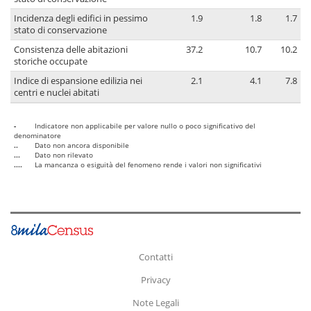
Incidenza degli edifici in pessimo
1.9
1.8
1.7
stato di conservazione
Consistenza delle abitazioni
37.2
10.7
10.2
storiche occupate
Indice di espansione edilizia nei
2.1
4.1
7.8
centri e nuclei abitati
-
Indicatore non applicabile per valore nullo o poco significativo del
denominatore
..
Dato non ancora disponibile
...
Dato non rilevato
....
La mancanza o esiguità del fenomeno rende i valori non significativi
Contatti
Privacy
Note Legali