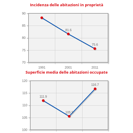
Incidenza delle abitazioni in proprietà
90
85
81.6
80
75.6
75
70
1991
2001
2011
Superficie media delle abitazioni occupate
120
116.7
115
111.9
110
105.5
105
100