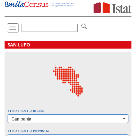
Vai
direttamente
a:
Contenuto
Ricerca
Toggle
navigation
.
SAN LUPO
CERCA UN'ALTRA REGIONE
Campania
CERCA UN'ALTRA PROVINCIA