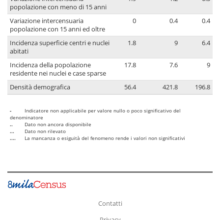
popolazione con meno di 15 anni
Variazione intercensuaria
0
0.4
0.4
popolazione con 15 anni ed oltre
Incidenza superficie centri e nuclei
1.8
9
6.4
abitati
Incidenza della popolazione
17.8
7.6
9
residente nei nuclei e case sparse
Densità demografica
56.4
421.8
196.8
-
Indicatore non applicabile per valore nullo o poco significativo del
denominatore
..
Dato non ancora disponibile
...
Dato non rilevato
....
La mancanza o esiguità del fenomeno rende i valori non significativi
Contatti
Privacy