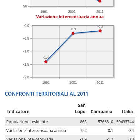
56
1991
2001
2011
Variazione intercensuaria annua
0.0
-0.2
-0.3
-0.5
-1.0
-1.4
-1.5
-2.0
1991
2001
2011
CONFRONTI TERRITORIALI AL 2011
San
Indicatore
Lupo
Campania
Italia
Popolazione residente
863
5766810
59433744
Variazione intercensuaria annua
-0.2
0.1
0.4
Variazione intercensuaria
-1.9
-1.2
0.3