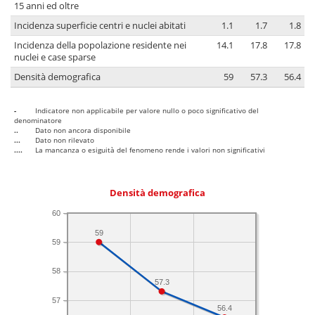
15 anni ed oltre
Incidenza superficie centri e nuclei abitati
1.1
1.7
1.8
Incidenza della popolazione residente nei
14.1
17.8
17.8
nuclei e case sparse
Densità demografica
59
57.3
56.4
-
Indicatore non applicabile per valore nullo o poco significativo del
denominatore
..
Dato non ancora disponibile
...
Dato non rilevato
....
La mancanza o esiguità del fenomeno rende i valori non significativi
Densità demografica
60
59
59
58
57.3
57
56.4