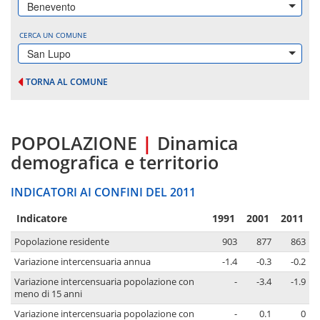
Benevento
CERCA UN COMUNE
San Lupo
TORNA AL COMUNE
POPOLAZIONE
|
Dinamica
demografica e territorio
INDICATORI AI CONFINI DEL 2011
Indicatore
1991
2001
2011
Popolazione residente
903
877
863
Variazione intercensuaria annua
-1.4
-0.3
-0.2
Variazione intercensuaria popolazione con
-
-3.4
-1.9
meno di 15 anni
Variazione intercensuaria popolazione con
-
0.1
0