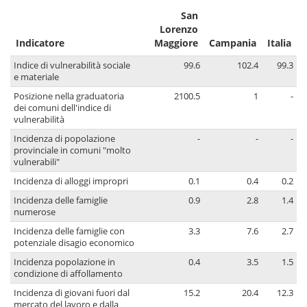
San
Lorenzo
Indicatore
Maggiore
Campania
Italia
Indice di vulnerabilità sociale
99.6
102.4
99.3
e materiale
Posizione nella graduatoria
2100.5
1
-
dei comuni dell'indice di
vulnerabilità
Incidenza di popolazione
-
-
-
provinciale in comuni "molto
vulnerabili"
Incidenza di alloggi impropri
0.1
0.4
0.2
Incidenza delle famiglie
0.9
2.8
1.4
numerose
Incidenza delle famiglie con
3.3
7.6
2.7
potenziale disagio economico
Incidenza popolazione in
0.4
3.5
1.5
condizione di affollamento
Incidenza di giovani fuori dal
15.2
20.4
12.3
mercato del lavoro e dalla