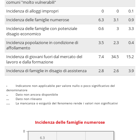
comuni "molto vulnerabili"
Incidenza di alloggi impropri
0
0
0.1
Incidenza delle famiglie numerose
6.3
3.1
0.9
Incidenza delle famiglie con potenziale
0.6
3
3.3
disagio economico
Incidenza popolazione in condizione di
3.5
2.3
0.4
affollamento
Incidenza di giovani fuori dal mercato del
7.4
34.5
15.2
lavoro e dalla formazione
Incidenza di famiglie in disagio di assistenza
2.8
2.6
3.9
-
Indicatore non applicabile per valore nullo o poco significativo del
denominatore
..
Dato non ancora disponibile
...
Dato non rilevato
....
La mancanza o esiguità del fenomeno rende i valori non significativi
Incidenza delle famiglie numerose
8
6.3