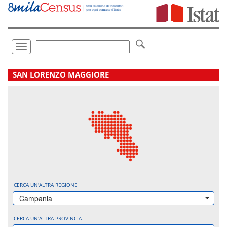
Vai
direttamente
a:
Contenuto
Ricerca
Toggle
navigation
.
SAN LORENZO MAGGIORE
CERCA UN'ALTRA REGIONE
Campania
CERCA UN'ALTRA PROVINCIA