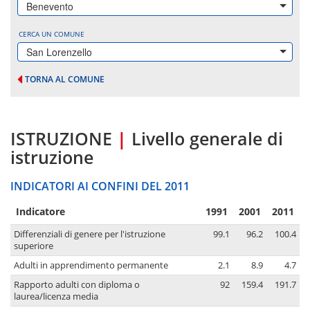
Benevento
CERCA UN COMUNE
San Lorenzello
TORNA AL COMUNE
ISTRUZIONE
|
Livello generale di
istruzione
INDICATORI AI CONFINI DEL 2011
Indicatore
1991
2001
2011
Differenziali di genere per l'istruzione
99.1
96.2
100.4
superiore
Adulti in apprendimento permanente
2.1
8.9
4.7
Rapporto adulti con diploma o
92
159.4
191.7
laurea/licenza media