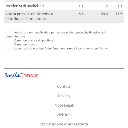
Incidenza di analfabeti
1.1
2
1.1
Uscita precoce dal sistema di
6.6
20.6
15.5
istruzione e formazione
-
Indicatore non applicabile per valore nullo o poco significativo del
denominatore
..
Dato non ancora disponibile
...
Dato non rilevato
....
La mancanza o esiguità del fenomeno rende i valori non significativi
Contatti
Privacy
Note Legali
Web info
Dichiarazione di accessibilità