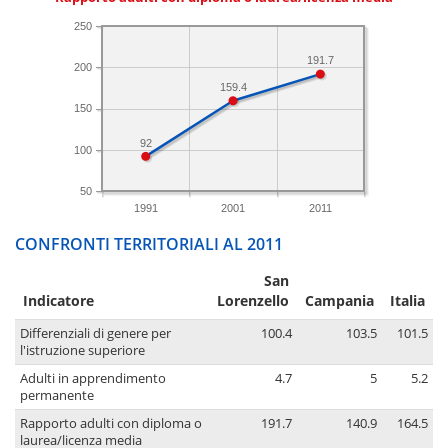
250
191.7
200
159.4
150
92
100
50
1991
2001
2011
CONFRONTI TERRITORIALI AL 2011
San
Indicatore
Lorenzello
Campania
Italia
Differenziali di genere per
100.4
103.5
101.5
l'istruzione superiore
Adulti in apprendimento
4.7
5
5.2
permanente
Rapporto adulti con diploma o
191.7
140.9
164.5
laurea/licenza media