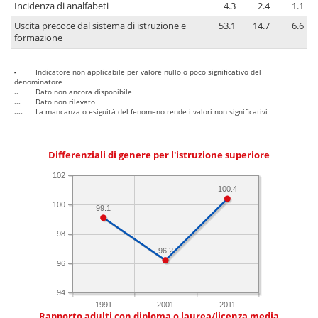
Incidenza di analfabeti
4.3
2.4
1.1
Uscita precoce dal sistema di istruzione e
53.1
14.7
6.6
formazione
-
Indicatore non applicabile per valore nullo o poco significativo del
denominatore
..
Dato non ancora disponibile
...
Dato non rilevato
....
La mancanza o esiguità del fenomeno rende i valori non significativi
Differenziali di genere per l'istruzione superiore
102
100.4
100
99.1
98
96.2
96
94
1991
2001
2011
Rapporto adulti con diploma o laurea/licenza media