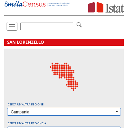
Vai
direttamente
a:
Contenuto
Ricerca
Toggle
navigation
.
SAN LORENZELLO
CERCA UN'ALTRA REGIONE
Campania
CERCA UN'ALTRA PROVINCIA