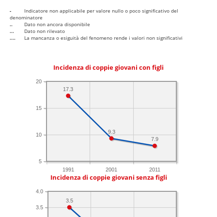
-
Indicatore non applicabile per valore nullo o poco significativo del
denominatore
..
Dato non ancora disponibile
...
Dato non rilevato
....
La mancanza o esiguità del fenomeno rende i valori non significativi
Incidenza di coppie giovani con figli
20
17.3
15
9.3
10
7.9
5
1991
2001
2011
Incidenza di coppie giovani senza figli
4.0
3.5
3.5