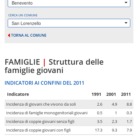
Benevento
CERCA UN COMUNE
San Lorenzello
TORNA AL COMUNE
FAMIGLIE
|
Struttura delle
famiglie giovani
INDICATORI AI CONFINI DEL 2011
Indicatore
1991
2001
2011
Incidenza di giovani che vivono da soli
2.6
4.9
8.8
Incidenza di famiglie monogenitoriali giovani
0.5
1
0.3
Incidenza di coppie giovani senza figli
3.5
2.3
1.7
Incidenza di coppie giovani con figli
17.3
9.3
7.9