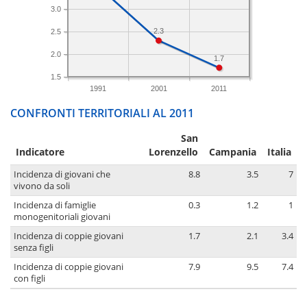
3.0
2.3
2.5
2.0
1.7
1.5
1991
2001
2011
CONFRONTI TERRITORIALI AL 2011
San
Indicatore
Lorenzello
Campania
Italia
Incidenza di giovani che
8.8
3.5
7
vivono da soli
Incidenza di famiglie
0.3
1.2
1
monogenitoriali giovani
Incidenza di coppie giovani
1.7
2.1
3.4
senza figli
Incidenza di coppie giovani
7.9
9.5
7.4
con figli