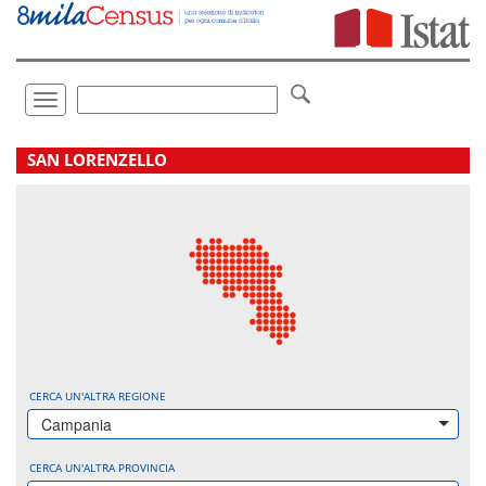
Vai
direttamente
a:
Contenuto
Ricerca
Toggle
navigation
.
SAN LORENZELLO
CERCA UN'ALTRA REGIONE
Campania
CERCA UN'ALTRA PROVINCIA