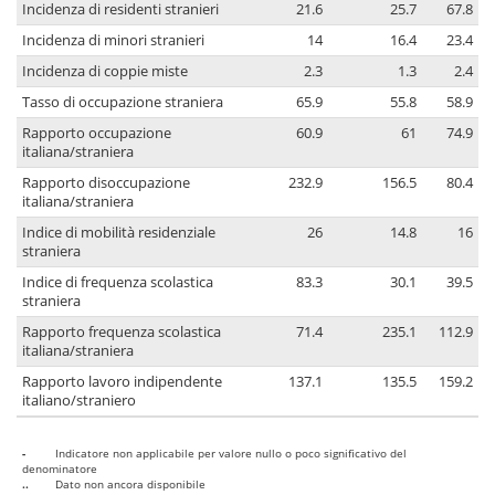
Incidenza di residenti stranieri
21.6
25.7
67.8
Incidenza di minori stranieri
14
16.4
23.4
Incidenza di coppie miste
2.3
1.3
2.4
Tasso di occupazione straniera
65.9
55.8
58.9
Rapporto occupazione
60.9
61
74.9
italiana/straniera
Rapporto disoccupazione
232.9
156.5
80.4
italiana/straniera
Indice di mobilità residenziale
26
14.8
16
straniera
Indice di frequenza scolastica
83.3
30.1
39.5
straniera
Rapporto frequenza scolastica
71.4
235.1
112.9
italiana/straniera
Rapporto lavoro indipendente
137.1
135.5
159.2
italiano/straniero
-
Indicatore non applicabile per valore nullo o poco significativo del
denominatore
..
Dato non ancora disponibile