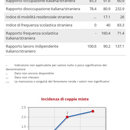
Rapporto occupazione italiana/straniera
85.3
91.6
60.9
Rapporto disoccupazione italiana/straniera
78.4
80.9
232.9
Indice di mobilità residenziale straniera
...
17.1
26
Indice di frequenza scolastica straniera
0
40
83.3
Rapporto frequenza scolastica
-
160.4
71.4
italiana/straniera
Rapporto lavoro indipendente
100.6
90.2
137.1
italiano/straniero
-
Indicatore non applicabile per valore nullo o poco significativo del
denominatore
..
Dato non ancora disponibile
...
Dato non rilevato
....
La mancanza o esiguità del fenomeno rende i valori non significativi
Incidenza di coppie miste
2.5
2
2.0
1.5