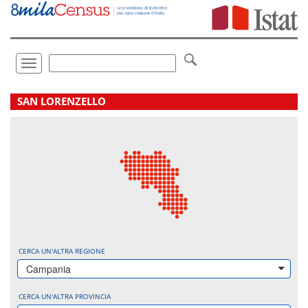
Vai
direttamente
a:
Contenuto
Ricerca
Toggle
navigation
.
SAN LORENZELLO
CERCA UN'ALTRA REGIONE
Campania
CERCA UN'ALTRA PROVINCIA