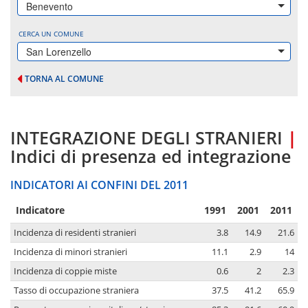
Benevento
CERCA UN COMUNE
San Lorenzello
TORNA AL COMUNE
INTEGRAZIONE DEGLI STRANIERI
|
Indici di presenza ed integrazione
INDICATORI AI CONFINI DEL 2011
Indicatore
1991
2001
2011
Incidenza di residenti stranieri
3.8
14.9
21.6
Incidenza di minori stranieri
11.1
2.9
14
Incidenza di coppie miste
0.6
2
2.3
Tasso di occupazione straniera
37.5
41.2
65.9