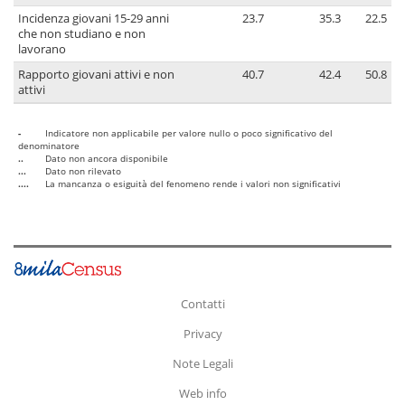
Incidenza giovani 15-29 anni
23.7
35.3
22.5
che non studiano e non
lavorano
Rapporto giovani attivi e non
40.7
42.4
50.8
attivi
-
Indicatore non applicabile per valore nullo o poco significativo del
denominatore
..
Dato non ancora disponibile
...
Dato non rilevato
....
La mancanza o esiguità del fenomeno rende i valori non significativi
Contatti
Privacy
Note Legali
Web info