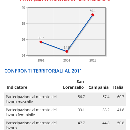
40
39.1
38
35.7
36
34.5
34
1991
2001
2011
CONFRONTI TERRITORIALI AL 2011
San
Indicatore
Lorenzello
Campania
Italia
Partecipazione al mercato del
56.7
57.4
60.7
lavoro maschile
Partecipazione al mercato del
39.1
33.2
41.8
lavoro femminile
Partecipazione al mercato del
47.7
44.8
50.8
lavoro