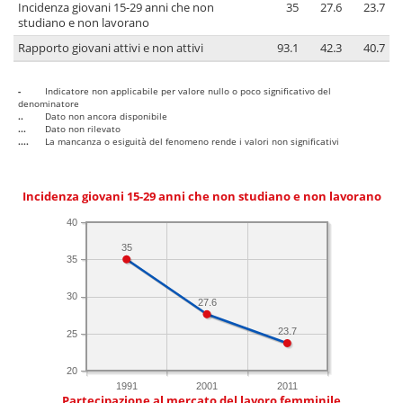
Incidenza giovani 15-29 anni che non
35
27.6
23.7
studiano e non lavorano
Rapporto giovani attivi e non attivi
93.1
42.3
40.7
-
Indicatore non applicabile per valore nullo o poco significativo del
denominatore
..
Dato non ancora disponibile
...
Dato non rilevato
....
La mancanza o esiguità del fenomeno rende i valori non significativi
Incidenza giovani 15-29 anni che non studiano e non lavorano
40
35
35
30
27.6
23.7
25
20
1991
2001
2011
Partecipazione al mercato del lavoro femminile