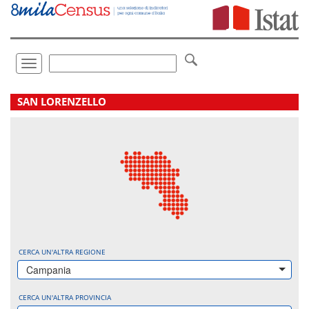
Vai
direttamente
a:
Contenuto
Ricerca
Toggle
navigation
.
SAN LORENZELLO
CERCA UN'ALTRA REGIONE
Campania
CERCA UN'ALTRA PROVINCIA