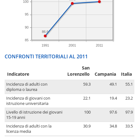
100
95
90
86.6
85
1991
2001
2011
CONFRONTI TERRITORIALI AL 2011
San
Indicatore
Lorenzello
Campania
Italia
Incidenza di adulti con
59.3
49.1
55.1
diploma o laurea
Incidenza di giovani con
22.1
19.4
23.2
istruzione universitaria
Livello di istruzione dei giovani
100
97.6
97.9
15-19 anni
Incidenza di adulti con la
30.9
34.8
33.5
licenza media