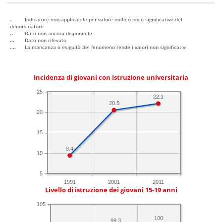
-
Indicatore non applicabile per valore nullo o poco significativo del
denominatore
..
Dato non ancora disponibile
...
Dato non rilevato
....
La mancanza o esiguità del fenomeno rende i valori non significativi
Incidenza di giovani con istruzione universitaria
25
22.1
20.5
20
15
9.4
10
5
1991
2001
2011
Livello di istruzione dei giovani 15-19 anni
105
100
99.3