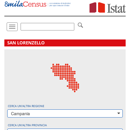
Vai
direttamente
a:
Contenuto
Ricerca
Toggle
navigation
.
SAN LORENZELLO
CERCA UN'ALTRA REGIONE
Campania
CERCA UN'ALTRA PROVINCIA