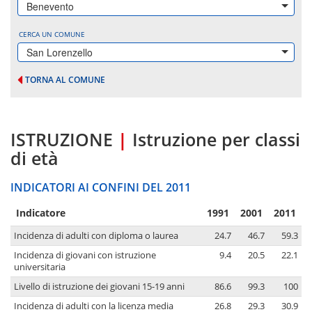
Benevento
CERCA UN COMUNE
San Lorenzello
TORNA AL COMUNE
ISTRUZIONE
|
Istruzione per classi
di età
INDICATORI AI CONFINI DEL 2011
Indicatore
1991
2001
2011
Incidenza di adulti con diploma o laurea
24.7
46.7
59.3
Incidenza di giovani con istruzione
9.4
20.5
22.1
universitaria
Livello di istruzione dei giovani 15-19 anni
86.6
99.3
100
Incidenza di adulti con la licenza media
26.8
29.3
30.9