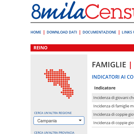
Vai
direttamente
a:
Contenuto
Ricerca
HOME
DOWNLOAD DATI
DOCUMENTAZIONE
LINKS 
.
REINO
FAMIGLIE
|
INDICATORI AI CO
Indicatore
Incidenza di giovani ch
Incidenza di famiglie m
CERCA UN'ALTRA REGIONE
Incidenza di coppie giov
Campania
Incidenza di coppie giov
CERCA UN'ALTRA PROVINCIA