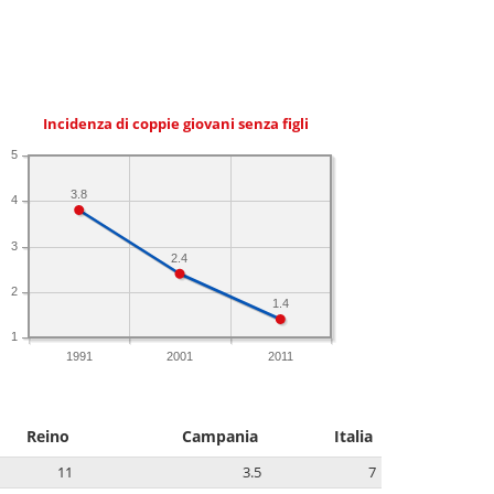
Incidenza di coppie giovani senza figli
5
3.8
4
3
2.4
2
1.4
1
1991
2001
2011
Reino
Campania
Italia
11
3.5
7