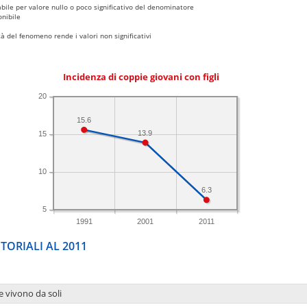
bile per valore nullo o poco significativo del denominatore
nibile
 del fenomeno rende i valori non significativi
Incidenza di coppie giovani con figli
20
15.6
13.9
15
10
6.3
5
1991
2001
2011
TORIALI AL 2011
e vivono da soli