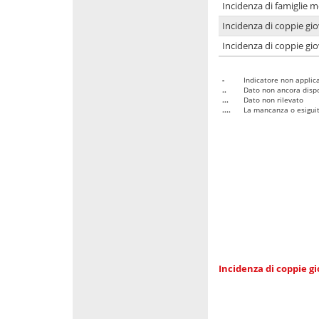
Incidenza di famiglie m
Incidenza di coppie giov
Incidenza di coppie giov
-
Indicatore non applica
..
Dato non ancora dispo
...
Dato non rilevato
....
La mancanza o esiguità
Incidenza di coppie gi