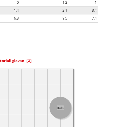
0
1.2
1
1.4
2.1
3.4
6.3
9.5
7.4
toriali giovani
[Ø]
Italia