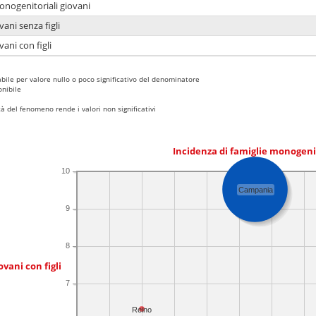
onogenitoriali giovani
ani senza figli
ani con figli
bile per valore nullo o poco significativo del denominatore
nibile
 del fenomeno rende i valori non significativi
Incidenza di famiglie monogeni
10
Campania
9
8
ovani con figli
7
Reino