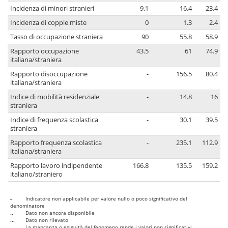
Incidenza di minori stranieri
9.1
16.4
23.4
Incidenza di coppie miste
0
1.3
2.4
Tasso di occupazione straniera
90
55.8
58.9
Rapporto occupazione
43.5
61
74.9
italiana/straniera
Rapporto disoccupazione
-
156.5
80.4
italiana/straniera
Indice di mobilità residenziale
-
14.8
16
straniera
Indice di frequenza scolastica
-
30.1
39.5
straniera
Rapporto frequenza scolastica
-
235.1
112.9
italiana/straniera
Rapporto lavoro indipendente
166.8
135.5
159.2
italiano/straniero
-
Indicatore non applicabile per valore nullo o poco significativo del
denominatore
..
Dato non ancora disponibile
...
Dato non rilevato
....
La mancanza o esiguità del fenomeno rende i valori non significativi