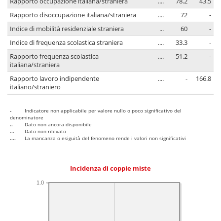
Rapporto occupazione italiana/straniera
....
78.2
43.5
Rapporto disoccupazione italiana/straniera
....
72
-
Indice di mobilità residenziale straniera
...
60
-
Indice di frequenza scolastica straniera
....
33.3
-
Rapporto frequenza scolastica
....
51.2
-
italiana/straniera
Rapporto lavoro indipendente
....
-
166.8
italiano/straniero
-
Indicatore non applicabile per valore nullo o poco significativo del
denominatore
..
Dato non ancora disponibile
...
Dato non rilevato
....
La mancanza o esiguità del fenomeno rende i valori non significativi
Incidenza di coppie miste
1.0