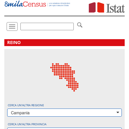
Vai
direttamente
a:
Contenuto
Ricerca
Toggle
navigation
.
REINO
CERCA UN'ALTRA REGIONE
Campania
CERCA UN'ALTRA PROVINCIA