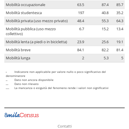
Mobilità occupazionale
63.5
87.4
85.7
Mobilità studentesca
197
40.8
35.2
Mobilità privata (uso mezzo privato)
48.4
55.3
64.3
Mobilità pubblica (uso mezzo
6.7
15.2
13.4
collettivo)
Mobilità lenta (a piedi o in bicicletta)
23.9
25.6
19.1
Mobilità breve
84.1
82.2
81.4
Mobilità lunga
2
5.3
5
-
Indicatore non applicabile per valore nullo o poco significativo del
denominatore
..
Dato non ancora disponibile
...
Dato non rilevato
....
La mancanza o esiguità del fenomeno rende i valori non significativi
Contatti