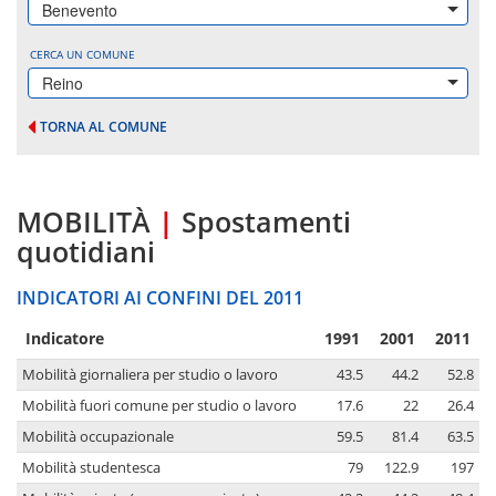
Benevento
CERCA UN COMUNE
Reino
TORNA AL COMUNE
MOBILITÀ
|
Spostamenti
quotidiani
INDICATORI AI CONFINI DEL 2011
Indicatore
1991
2001
2011
Mobilità giornaliera per studio o lavoro
43.5
44.2
52.8
Mobilità fuori comune per studio o lavoro
17.6
22
26.4
Mobilità occupazionale
59.5
81.4
63.5
Mobilità studentesca
79
122.9
197