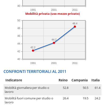
40
1991
2001
2011
Mobilità privata (uso mezzo privato)
50
48.4
48
46
44.2
44
42.2
42
40
1991
2001
2011
CONFRONTI TERRITORIALI AL 2011
Indicatore
Reino
Campania
Italia
Mobilità giornaliera per studio o
52.8
50.5
61.4
lavoro
Mobilità fuori comune per studio o
26.4
19.5
24.2
lavoro