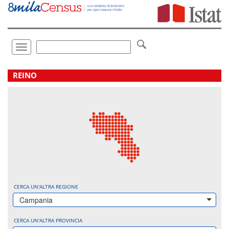
Vai
direttamente
a:
Contenuto
Ricerca
Toggle
navigation
.
REINO
CERCA UN'ALTRA REGIONE
Campania
CERCA UN'ALTRA PROVINCIA