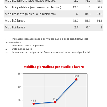
Mobilità privata (uso mezzo privato)
42.2
44.2
48.4
Mobilità pubblica (uso mezzo collettivo)
12.4
4
6.7
Mobilità lenta (a piedi o in bicicletta)
32
18.3
23.9
Mobilità breve
78.2
85.7
84.1
Mobilità lunga
2.7
0.4
2
-
Indicatore non applicabile per valore nullo o poco significativo del
denominatore
..
Dato non ancora disponibile
...
Dato non rilevato
....
La mancanza o esiguità del fenomeno rende i valori non significativi
Mobilità giornaliera per studio o lavoro
55
52.8
50
44.2
45
43.5