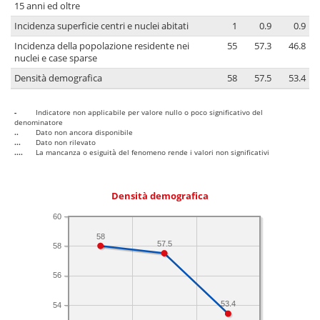
15 anni ed oltre
Incidenza superficie centri e nuclei abitati
1
0.9
0.9
Incidenza della popolazione residente nei
55
57.3
46.8
nuclei e case sparse
Densità demografica
58
57.5
53.4
-
Indicatore non applicabile per valore nullo o poco significativo del
denominatore
..
Dato non ancora disponibile
...
Dato non rilevato
....
La mancanza o esiguità del fenomeno rende i valori non significativi
Densità demografica
60
58
57.5
58
56
53.4
54