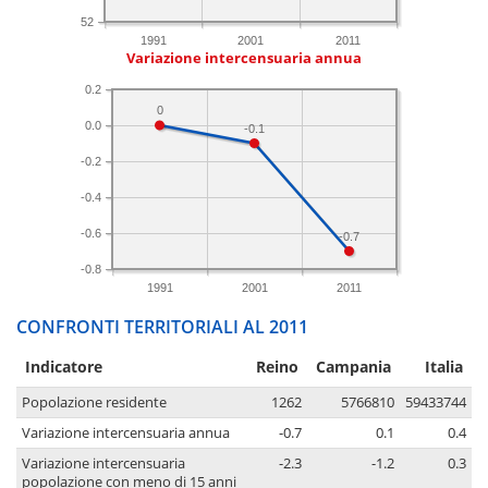
52
1991
2001
2011
Variazione intercensuaria annua
0.2
0
0.0
-0.1
-0.2
-0.4
-0.6
-0.7
-0.8
1991
2001
2011
CONFRONTI TERRITORIALI AL 2011
Indicatore
Reino
Campania
Italia
Popolazione residente
1262
5766810
59433744
Variazione intercensuaria annua
-0.7
0.1
0.4
Variazione intercensuaria
-2.3
-1.2
0.3
popolazione con meno di 15 anni