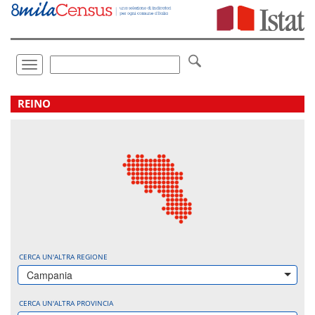
Vai
direttamente
a:
Contenuto
Ricerca
Toggle
navigation
.
REINO
CERCA UN'ALTRA REGIONE
Campania
CERCA UN'ALTRA PROVINCIA