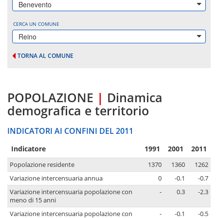
Benevento
CERCA UN COMUNE
Reino
TORNA AL COMUNE
POPOLAZIONE
|
Dinamica
demografica e territorio
INDICATORI AI CONFINI DEL 2011
Indicatore
1991
2001
2011
Popolazione residente
1370
1360
1262
Variazione intercensuaria annua
0
-0.1
-0.7
Variazione intercensuaria popolazione con
-
0.3
-2.3
meno di 15 anni
Variazione intercensuaria popolazione con
-
-0.1
-0.5