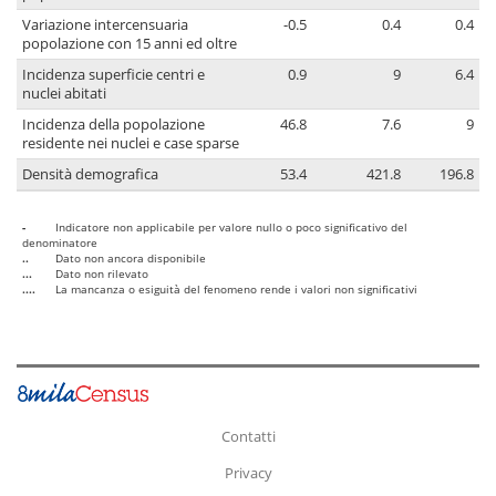
Variazione intercensuaria
-0.5
0.4
0.4
popolazione con 15 anni ed oltre
Incidenza superficie centri e
0.9
9
6.4
nuclei abitati
Incidenza della popolazione
46.8
7.6
9
residente nei nuclei e case sparse
Densità demografica
53.4
421.8
196.8
-
Indicatore non applicabile per valore nullo o poco significativo del
denominatore
..
Dato non ancora disponibile
...
Dato non rilevato
....
La mancanza o esiguità del fenomeno rende i valori non significativi
Contatti
Privacy