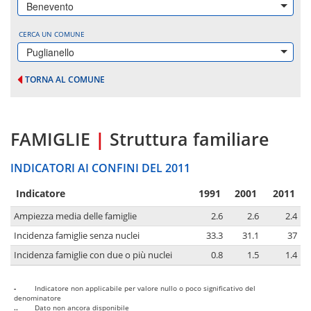
Benevento
CERCA UN COMUNE
Puglianello
TORNA AL COMUNE
FAMIGLIE
|
Struttura familiare
INDICATORI AI CONFINI DEL 2011
Indicatore
1991
2001
2011
Ampiezza media delle famiglie
2.6
2.6
2.4
Incidenza famiglie senza nuclei
33.3
31.1
37
Incidenza famiglie con due o più nuclei
0.8
1.5
1.4
-
Indicatore non applicabile per valore nullo o poco significativo del
denominatore
..
Dato non ancora disponibile