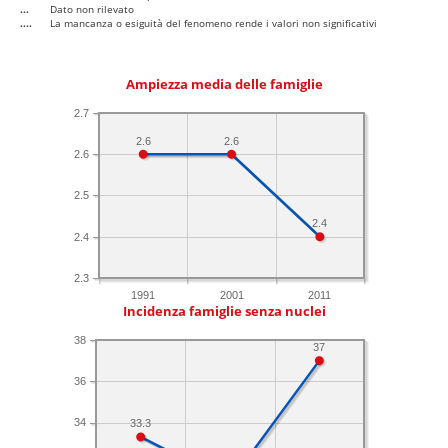
...
Dato non rilevato
....
La mancanza o esiguità del fenomeno rende i valori non significativi
Ampiezza media delle famiglie
2.7
2.6
2.6
2.6
2.5
2.4
2.4
2.3
1991
2001
2011
Incidenza famiglie senza nuclei
38
37
36
34
33.3