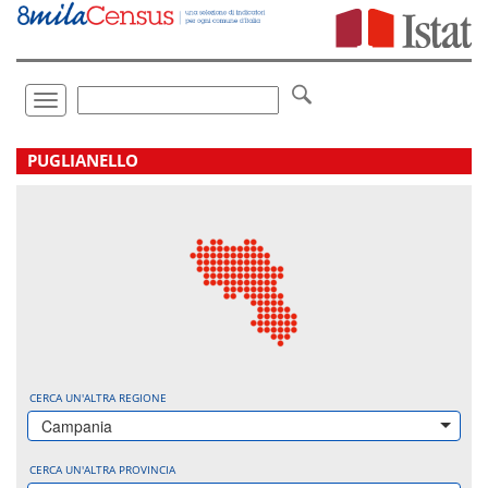
Vai
direttamente
a:
Contenuto
Ricerca
Toggle
navigation
.
PUGLIANELLO
CERCA UN'ALTRA REGIONE
Campania
CERCA UN'ALTRA PROVINCIA