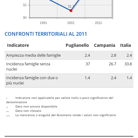
32
31.1
30
1991
2001
2011
CONFRONTI TERRITORIALI AL 2011
Indicatore
Puglianello
Campania
Italia
Ampiezza media delle famiglie
2.4
2.8
2.4
Incidenza famiglie senza
37
26.7
33.8
nuclei
Incidenza famiglie con due o
1.4
2.4
1.4
più nuclei
-
Indicatore non applicabile per valore nullo o poco significativo del
denominatore
..
Dato non ancora disponibile
...
Dato non rilevato
....
La mancanza o esiguità del fenomeno rende i valori non significativi