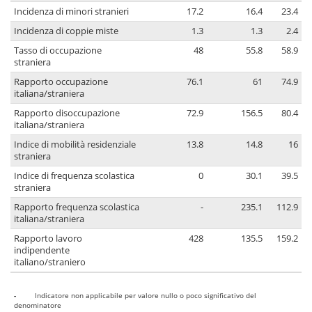
Incidenza di minori stranieri
17.2
16.4
23.4
Incidenza di coppie miste
1.3
1.3
2.4
Tasso di occupazione
48
55.8
58.9
straniera
Rapporto occupazione
76.1
61
74.9
italiana/straniera
Rapporto disoccupazione
72.9
156.5
80.4
italiana/straniera
Indice di mobilità residenziale
13.8
14.8
16
straniera
Indice di frequenza scolastica
0
30.1
39.5
straniera
Rapporto frequenza scolastica
-
235.1
112.9
italiana/straniera
Rapporto lavoro
428
135.5
159.2
indipendente
italiano/straniero
-
Indicatore non applicabile per valore nullo o poco significativo del
denominatore