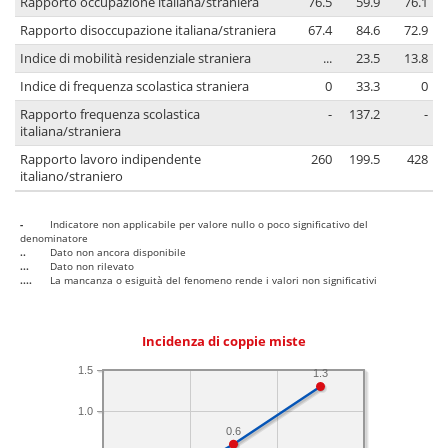
Rapporto occupazione italiana/straniera
76.5
59.9
76.1
Rapporto disoccupazione italiana/straniera
67.4
84.6
72.9
Indice di mobilità residenziale straniera
...
23.5
13.8
Indice di frequenza scolastica straniera
0
33.3
0
Rapporto frequenza scolastica
-
137.2
-
italiana/straniera
Rapporto lavoro indipendente
260
199.5
428
italiano/straniero
-
Indicatore non applicabile per valore nullo o poco significativo del
denominatore
..
Dato non ancora disponibile
...
Dato non rilevato
....
La mancanza o esiguità del fenomeno rende i valori non significativi
Incidenza di coppie miste
1.5
1.3
1.0
0.6