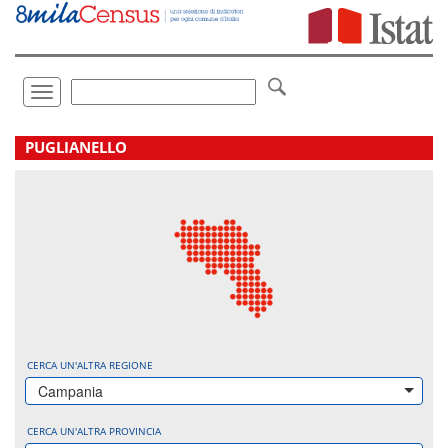
Vai
direttamente
a:
Contenuto
Ricerca
Toggle
navigation
.
PUGLIANELLO
CERCA UN'ALTRA REGIONE
Campania
CERCA UN'ALTRA PROVINCIA