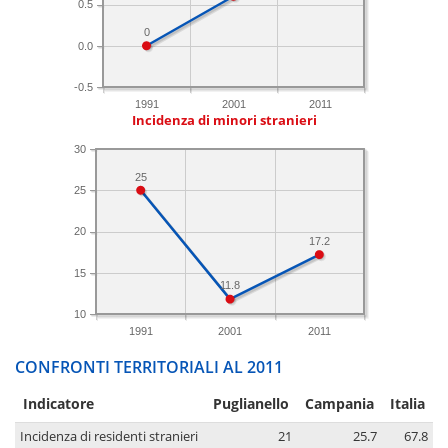
0.5
0
0.0
-0.5
1991
2001
2011
Incidenza di minori stranieri
30
25
25
20
17.2
15
11.8
10
1991
2001
2011
CONFRONTI TERRITORIALI AL 2011
Indicatore
Puglianello
Campania
Italia
Incidenza di residenti stranieri
21
25.7
67.8