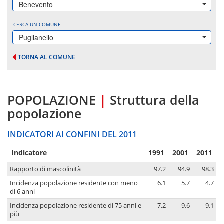
Benevento
CERCA UN COMUNE
Puglianello
TORNA AL COMUNE
POPOLAZIONE
|
Struttura della
popolazione
INDICATORI AI CONFINI DEL 2011
Indicatore
1991
2001
2011
Rapporto di mascolinità
97.2
94.9
98.3
Incidenza popolazione residente con meno
6.1
5.7
4.7
di 6 anni
Incidenza popolazione residente di 75 anni e
7.2
9.6
9.1
più