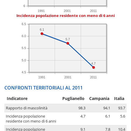
6
1991
2001
2011
Incidenza popolazione residente con meno di 6 anni
6.5
6.1
6.0
5.7
5.5
5.0
4.7
4.5
1991
2001
2011
CONFRONTI TERRITORIALI AL 2011
Indicatore
Puglianello
Campania
Italia
Rapporto di mascolinità
98.3
94.1
93.7
Incidenza popolazione
4.7
6.1
5.6
residente con meno di 6 anni
Incidenza popolazione
9.1
7.8
10.4