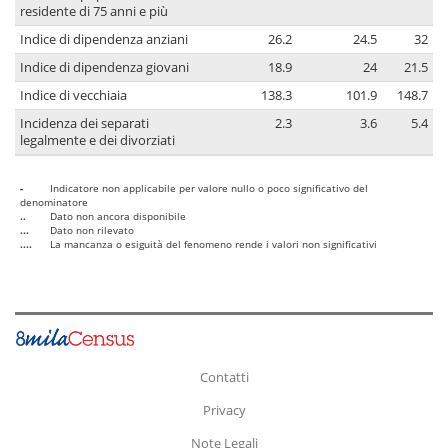
residente di 75 anni e più
Indice di dipendenza anziani
26.2
24.5
32
Indice di dipendenza giovani
18.9
24
21.5
Indice di vecchiaia
138.3
101.9
148.7
Incidenza dei separati
2.3
3.6
5.4
legalmente e dei divorziati
-
Indicatore non applicabile per valore nullo o poco significativo del
denominatore
..
Dato non ancora disponibile
...
Dato non rilevato
....
La mancanza o esiguità del fenomeno rende i valori non significativi
Contatti
Privacy
Note Legali