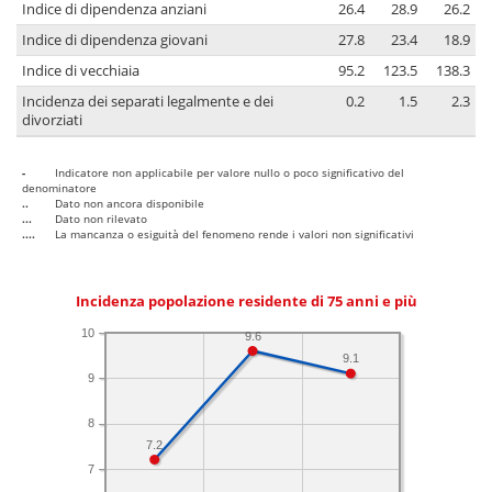
Indice di dipendenza anziani
26.4
28.9
26.2
Indice di dipendenza giovani
27.8
23.4
18.9
Indice di vecchiaia
95.2
123.5
138.3
Incidenza dei separati legalmente e dei
0.2
1.5
2.3
divorziati
-
Indicatore non applicabile per valore nullo o poco significativo del
denominatore
..
Dato non ancora disponibile
...
Dato non rilevato
....
La mancanza o esiguità del fenomeno rende i valori non significativi
Incidenza popolazione residente di 75 anni e più
10
9.6
9.1
9
8
7.2
7