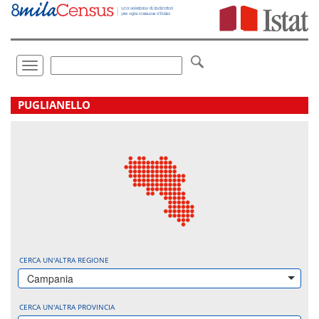
Vai
direttamente
a:
Contenuto
Ricerca
Toggle
navigation
.
PUGLIANELLO
CERCA UN'ALTRA REGIONE
Campania
CERCA UN'ALTRA PROVINCIA