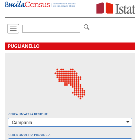
Vai
direttamente
a:
Contenuto
Ricerca
Toggle
navigation
.
PUGLIANELLO
CERCA UN'ALTRA REGIONE
Campania
CERCA UN'ALTRA PROVINCIA