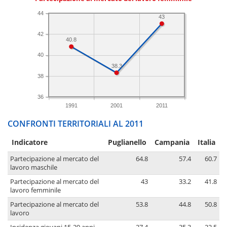
44
43
42
40.8
40
38.3
38
36
1991
2001
2011
CONFRONTI TERRITORIALI AL 2011
Indicatore
Puglianello
Campania
Italia
Partecipazione al mercato del
64.8
57.4
60.7
lavoro maschile
Partecipazione al mercato del
43
33.2
41.8
lavoro femminile
Partecipazione al mercato del
53.8
44.8
50.8
lavoro