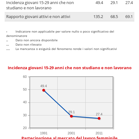
Incidenza giovani 15-29 anni che non
49.4
29.1
27.4
studiano e non lavorano
Rapporto giovani attivi e non attivi
135.2
68.5
69.1
-
Indicatore non applicabile per valore nullo o poco significativo del
denominatore
..
Dato non ancora disponibile
...
Dato non rilevato
....
La mancanza o esiguità del fenomeno rende i valori non significativi
Incidenza giovani 15-29 anni che non studiano e non lavorano
60
49.4
50
40
29.1
27.4
30
20
1991
2001
2011
Partecipazione al mercato del lavoro femminile