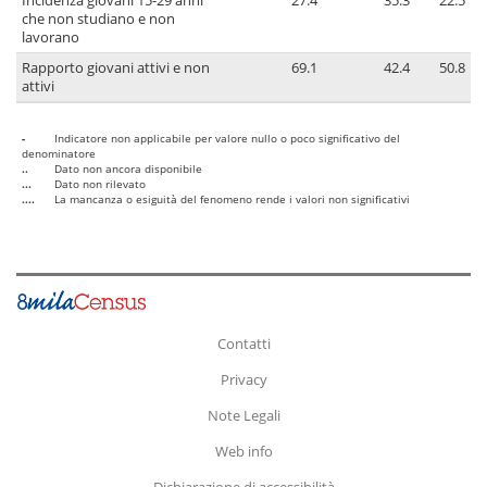
Incidenza giovani 15-29 anni
27.4
35.3
22.5
che non studiano e non
lavorano
Rapporto giovani attivi e non
69.1
42.4
50.8
attivi
-
Indicatore non applicabile per valore nullo o poco significativo del
denominatore
..
Dato non ancora disponibile
...
Dato non rilevato
....
La mancanza o esiguità del fenomeno rende i valori non significativi
Contatti
Privacy
Note Legali
Web info
Dichiarazione di accessibilità