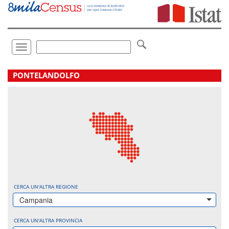
Vai
direttamente
a:
Contenuto
Ricerca
Toggle
navigation
.
PONTELANDOLFO
CERCA UN'ALTRA REGIONE
Campania
CERCA UN'ALTRA PROVINCIA