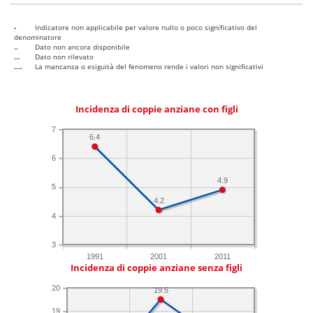
-
Indicatore non applicabile per valore nullo o poco significativo del
denominatore
..
Dato non ancora disponibile
...
Dato non rilevato
....
La mancanza o esiguità del fenomeno rende i valori non significativi
Incidenza di coppie anziane con figli
7
6.4
6
4.9
5
4.2
4
3
1991
2001
2011
Incidenza di coppie anziane senza figli
20
19.5
19