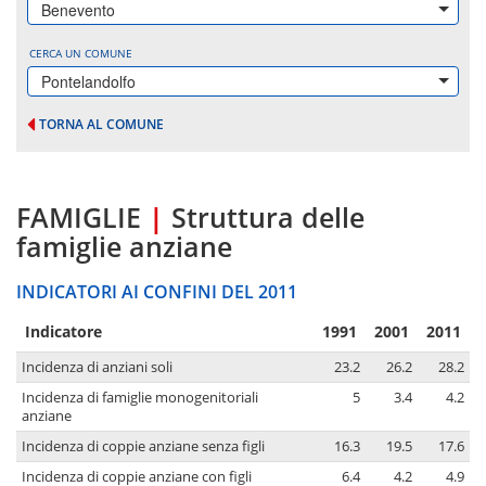
Benevento
CERCA UN COMUNE
Pontelandolfo
TORNA AL COMUNE
FAMIGLIE
|
Struttura delle
famiglie anziane
INDICATORI AI CONFINI DEL 2011
Indicatore
1991
2001
2011
Incidenza di anziani soli
23.2
26.2
28.2
Incidenza di famiglie monogenitoriali
5
3.4
4.2
anziane
Incidenza di coppie anziane senza figli
16.3
19.5
17.6
Incidenza di coppie anziane con figli
6.4
4.2
4.9