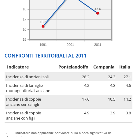
17.6
18
17
16.3
16
15
1991
2001
2011
CONFRONTI TERRITORIALI AL 2011
Indicatore
Pontelandolfo
Campania
Italia
Incidenza di anziani soli
28.2
24.3
27.1
Incidenza di famiglie
4.2
4.8
4.6
monogenitoriali anziane
Incidenza di coppie
17.6
10.5
14.2
anziane senza figli
Incidenza di coppie
4.9
3.9
3.8
anziane con figli
-
Indicatore non applicabile per valore nullo o poco significativo del