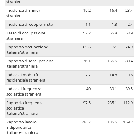
stranieri
Incidenza di minori
19.2
16.4
23.4
stranieri
Incidenza di coppie miste
1.1
1.3
2.4
Tasso di occupazione
52.2
55.8
58.9
straniera
Rapporto occupazione
69.6
61
74.9
italiana/straniera
Rapporto disoccupazione
191
156.5
80.4
italiana/straniera
Indice di mobilità
7.7
14.8
16
residenziale straniera
Indice di frequenza
40
30.1
39.5
scolastica straniera
Rapporto frequenza
97.5
235.1
112.9
scolastica
italiana/straniera
Rapporto lavoro
316.7
135.5
159.2
indipendente
italiano/straniero