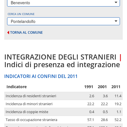
Benevento
CERCA UN COMUNE
Pontelandolfo
TORNA AL COMUNE
INTEGRAZIONE DEGLI STRANIERI
|
Indici di presenza ed integrazione
INDICATORI AI CONFINI DEL 2011
Indicatore
1991
2001
2011
Incidenza di residenti stranieri
2.6
3.6
11.4
Incidenza di minori stranieri
22.2
22.2
19.2
Incidenza di coppie miste
0.4
0.5
1.1
Tasso di occupazione straniera
57.1
28.6
52.2