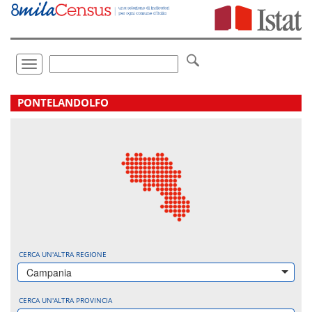
Vai
direttamente
a:
Contenuto
Ricerca
Toggle
navigation
.
PONTELANDOLFO
CERCA UN'ALTRA REGIONE
Campania
CERCA UN'ALTRA PROVINCIA