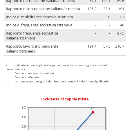
Rapporto occupazione italiana/straniera
57.1
120.1
69.6
Rapporto disoccupazione italiana/straniera
126.2
33.1
191
Indice di mobilità residenziale straniera
...
0
7.7
Indice di frequenza scolastica straniera
-
-
40
Rapporto frequenza scolastica
-
-
97.5
italiana/straniera
Rapporto lavoro indipendente
191.4
57.5
316.7
italiano/straniero
-
Indicatore non applicabile per valore nullo o poco significativo del
denominatore
..
Dato non ancora disponibile
...
Dato non rilevato
....
La mancanza o esiguità del fenomeno rende i valori non significativi
Incidenza di coppie miste
1.2
1.1
1.0
0.8