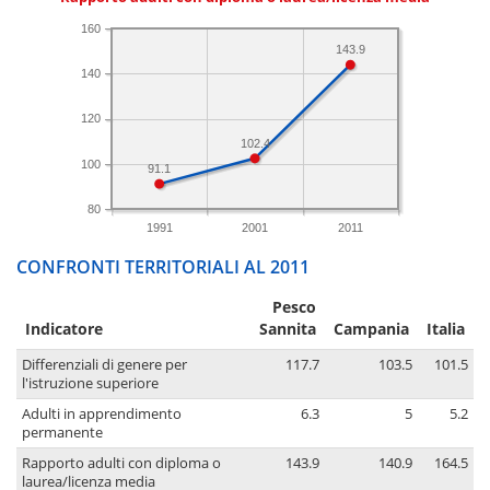
160
143.9
140
120
102.4
100
91.1
80
1991
2001
2011
CONFRONTI TERRITORIALI AL 2011
Pesco
Indicatore
Sannita
Campania
Italia
Differenziali di genere per
117.7
103.5
101.5
l'istruzione superiore
Adulti in apprendimento
6.3
5
5.2
permanente
Rapporto adulti con diploma o
143.9
140.9
164.5
laurea/licenza media