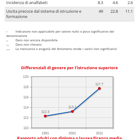
Incidenza di analfabeti
8.3
4.6
2.6
Uscita precoce dal sistema di istruzione e
49
22.8
11.1
formazione
-
Indicatore non applicabile per valore nullo o poco significativo del
denominatore
..
Dato non ancora disponibile
...
Dato non rilevato
....
La mancanza o esiguità del fenomeno rende i valori non significativi
Differenziali di genere per l'istruzione superiore
120
117.7
118
116
113.2
114
112.3
112
110
1991
2001
2011
Rapporto adulti con diploma o laurea/licenza media