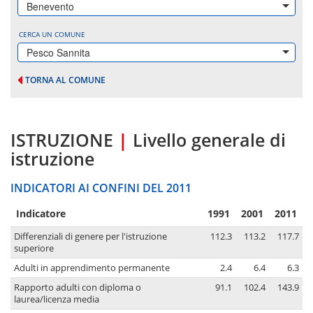
Benevento
CERCA UN COMUNE
Pesco Sannita
TORNA AL COMUNE
ISTRUZIONE
|
Livello generale di
istruzione
INDICATORI AI CONFINI DEL 2011
Indicatore
1991
2001
2011
Differenziali di genere per l'istruzione
112.3
113.2
117.7
superiore
Adulti in apprendimento permanente
2.4
6.4
6.3
Rapporto adulti con diploma o
91.1
102.4
143.9
laurea/licenza media