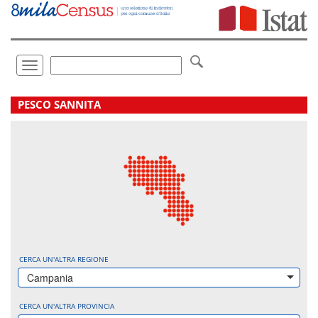
Vai
direttamente
a:
Contenuto
Ricerca
Toggle
navigation
.
PESCO SANNITA
CERCA UN'ALTRA REGIONE
Campania
CERCA UN'ALTRA PROVINCIA