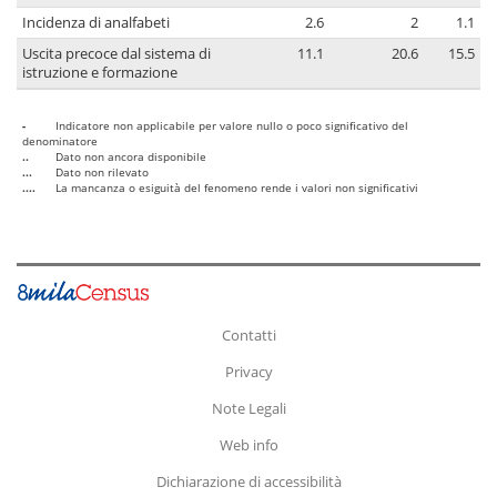
Incidenza di analfabeti
2.6
2
1.1
Uscita precoce dal sistema di
11.1
20.6
15.5
istruzione e formazione
-
Indicatore non applicabile per valore nullo o poco significativo del
denominatore
..
Dato non ancora disponibile
...
Dato non rilevato
....
La mancanza o esiguità del fenomeno rende i valori non significativi
Contatti
Privacy
Note Legali
Web info
Dichiarazione di accessibilità