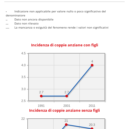
-
Indicatore non applicabile per valore nullo o poco significativo del
denominatore
..
Dato non ancora disponibile
...
Dato non rilevato
....
La mancanza o esiguità del fenomeno rende i valori non significativi
Incidenza di coppie anziane con figli
4.5
4
4.0
3.5
3.0
2.7
2.7
2.5
1991
2001
2011
Incidenza di coppie anziane senza figli
22
21
20.3