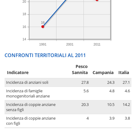
20
18
16
16
14
1991
2001
2011
CONFRONTI TERRITORIALI AL 2011
Pesco
Indicatore
Sannita
Campania
Italia
Incidenza di anziani soli
27.8
24.3
27.1
Incidenza di famiglie
5.6
4.8
4.6
monogenitoriali anziane
Incidenza di coppie anziane
20.3
10.5
14.2
senza figli
Incidenza di coppie anziane
4
3.9
3.8
con figli