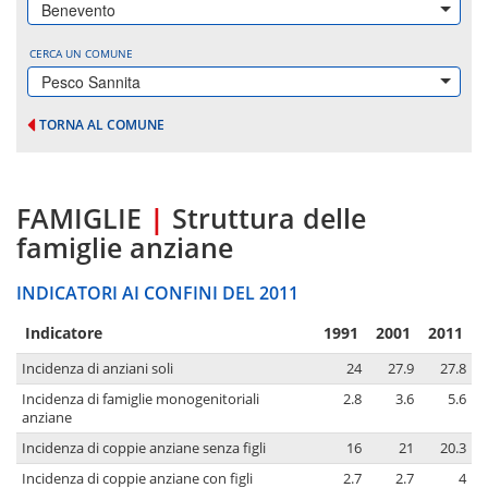
Benevento
CERCA UN COMUNE
Pesco Sannita
TORNA AL COMUNE
FAMIGLIE
|
Struttura delle
famiglie anziane
INDICATORI AI CONFINI DEL 2011
Indicatore
1991
2001
2011
Incidenza di anziani soli
24
27.9
27.8
Incidenza di famiglie monogenitoriali
2.8
3.6
5.6
anziane
Incidenza di coppie anziane senza figli
16
21
20.3
Incidenza di coppie anziane con figli
2.7
2.7
4