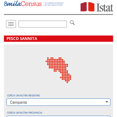
Vai
direttamente
a:
Contenuto
Ricerca
Toggle
navigation
.
PESCO SANNITA
CERCA UN'ALTRA REGIONE
Campania
CERCA UN'ALTRA PROVINCIA