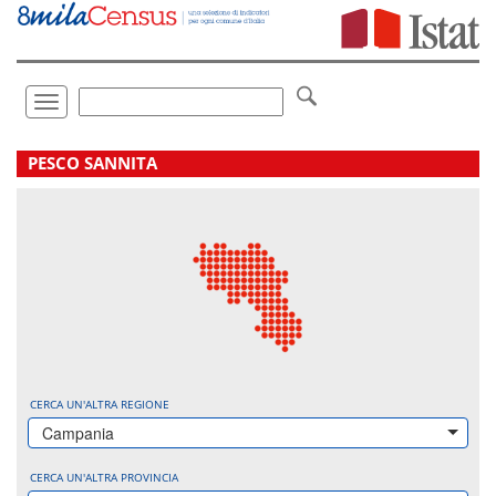
Vai
direttamente
a:
Contenuto
Ricerca
Toggle
navigation
.
PESCO SANNITA
CERCA UN'ALTRA REGIONE
Campania
CERCA UN'ALTRA PROVINCIA