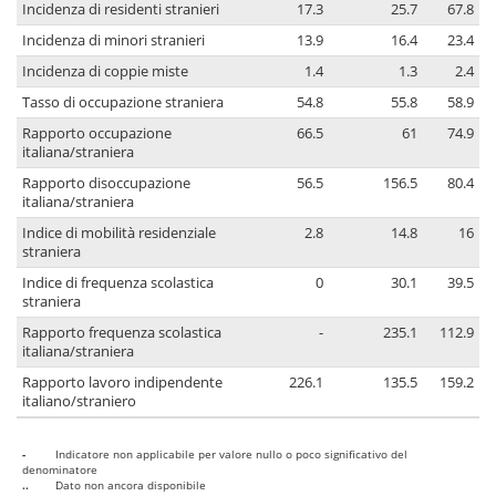
Incidenza di residenti stranieri
17.3
25.7
67.8
Incidenza di minori stranieri
13.9
16.4
23.4
Incidenza di coppie miste
1.4
1.3
2.4
Tasso di occupazione straniera
54.8
55.8
58.9
Rapporto occupazione
66.5
61
74.9
italiana/straniera
Rapporto disoccupazione
56.5
156.5
80.4
italiana/straniera
Indice di mobilità residenziale
2.8
14.8
16
straniera
Indice di frequenza scolastica
0
30.1
39.5
straniera
Rapporto frequenza scolastica
-
235.1
112.9
italiana/straniera
Rapporto lavoro indipendente
226.1
135.5
159.2
italiano/straniero
-
Indicatore non applicabile per valore nullo o poco significativo del
denominatore
..
Dato non ancora disponibile