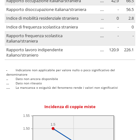
Rapporto occupazione italiana/straniera
....
42.9
66.5
Rapporto disoccupazione italiana/straniera
....
-
56.5
Indice di mobilità residenziale straniera
...
0
2.8
Indice di frequenza scolastica straniera
....
-
0
Rapporto frequenza scolastica
....
-
-
italiana/straniera
Rapporto lavoro indipendente
....
120.9
226.1
italiano/straniero
-
Indicatore non applicabile per valore nullo o poco significativo del
denominatore
..
Dato non ancora disponibile
...
Dato non rilevato
....
La mancanza o esiguità del fenomeno rende i valori non significativi
Incidenza di coppie miste
1.55
1.5
1.50