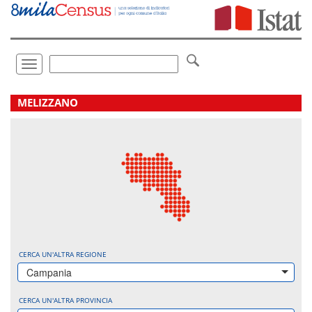
Vai
direttamente
a:
Contenuto
Ricerca
Toggle
navigation
.
MELIZZANO
CERCA UN'ALTRA REGIONE
Campania
CERCA UN'ALTRA PROVINCIA