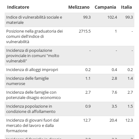
Indicatore
Melizzano
Campania
Italia
Indice di vulnerabilità sociale e
99.3
102.4
99.3
materiale
Posizione nella graduatoria dei
2715.5
1
-
comuni dell'indice di
vulnerabilità
Incidenza di popolazione
-
-
-
provinciale in comuni "molto
vulnerabili"
Incidenza di alloggi impropri
0.2
0.4
0.2
Incidenza delle famiglie
1.1
2.8
1.4
numerose
Incidenza delle famiglie con
2.7
7.6
2.7
potenziale disagio economico
Incidenza popolazione in
0.9
3.5
1.5
condizione di affollamento
Incidenza di giovani fuori dal
12.7
20.4
12.3
mercato del lavoro e dalla
formazione