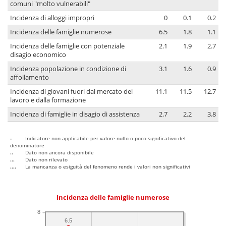
comuni "molto vulnerabili"
Incidenza di alloggi impropri
0
0.1
0.2
Incidenza delle famiglie numerose
6.5
1.8
1.1
Incidenza delle famiglie con potenziale
2.1
1.9
2.7
disagio economico
Incidenza popolazione in condizione di
3.1
1.6
0.9
affollamento
Incidenza di giovani fuori dal mercato del
11.1
11.5
12.7
lavoro e dalla formazione
Incidenza di famiglie in disagio di assistenza
2.7
2.2
3.8
-
Indicatore non applicabile per valore nullo o poco significativo del
denominatore
..
Dato non ancora disponibile
...
Dato non rilevato
....
La mancanza o esiguità del fenomeno rende i valori non significativi
Incidenza delle famiglie numerose
8
6.5