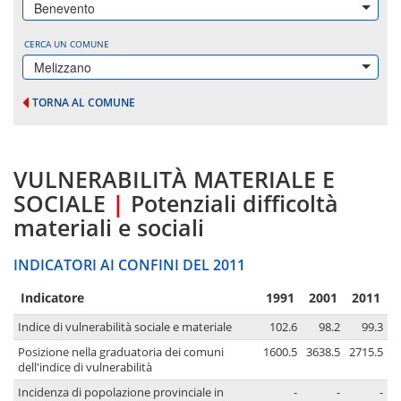
Benevento
CERCA UN COMUNE
Melizzano
TORNA AL COMUNE
VULNERABILITÀ MATERIALE E
SOCIALE
|
Potenziali difficoltà
materiali e sociali
INDICATORI AI CONFINI DEL 2011
Indicatore
1991
2001
2011
Indice di vulnerabilità sociale e materiale
102.6
98.2
99.3
Posizione nella graduatoria dei comuni
1600.5
3638.5
2715.5
dell'indice di vulnerabilità
Incidenza di popolazione provinciale in
-
-
-