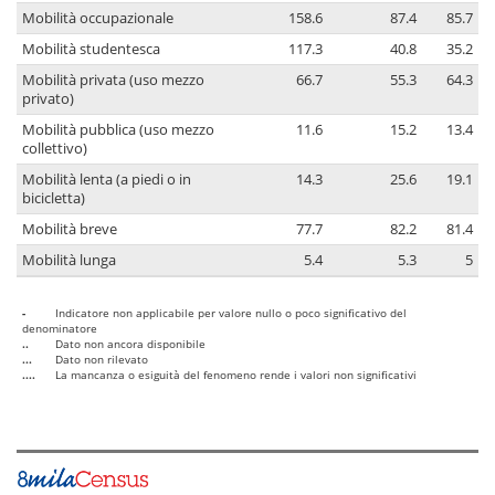
Mobilità occupazionale
158.6
87.4
85.7
Mobilità studentesca
117.3
40.8
35.2
Mobilità privata (uso mezzo
66.7
55.3
64.3
privato)
Mobilità pubblica (uso mezzo
11.6
15.2
13.4
collettivo)
Mobilità lenta (a piedi o in
14.3
25.6
19.1
bicicletta)
Mobilità breve
77.7
82.2
81.4
Mobilità lunga
5.4
5.3
5
-
Indicatore non applicabile per valore nullo o poco significativo del
denominatore
..
Dato non ancora disponibile
...
Dato non rilevato
....
La mancanza o esiguità del fenomeno rende i valori non significativi