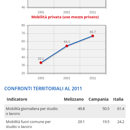
46
1991
2001
2011
Mobilità privata (uso mezzo privato)
80
66.7
70
60
54.1
50
40
33.1
30
20
1991
2001
2011
CONFRONTI TERRITORIALI AL 2011
Indicatore
Melizzano
Campania
Italia
Mobilità giornaliera per studio
49.8
50.5
61.4
o lavoro
Mobilità fuori comune per
29.1
19.5
24.2
studio o lavoro