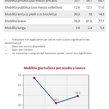
Mobilità privata (uso mezzo privato)
33.1
54.1
66.7
Mobilità pubblica (uso mezzo collettivo)
12.6
12.1
11.6
Mobilità lenta (a piedi o in bicicletta)
30.4
18
14.3
Mobilità breve
76.9
81.6
77.7
Mobilità lunga
3.8
2.4
5.4
-
Indicatore non applicabile per valore nullo o poco significativo del
denominatore
..
Dato non ancora disponibile
...
Dato non rilevato
....
La mancanza o esiguità del fenomeno rende i valori non significativi
Mobilità giornaliera per studio o lavoro
54
52
49.8
50
48.4
48