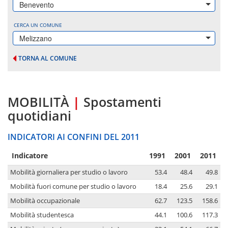
Benevento
CERCA UN COMUNE
Melizzano
TORNA AL COMUNE
MOBILITÀ
|
Spostamenti
quotidiani
INDICATORI AI CONFINI DEL 2011
Indicatore
1991
2001
2011
Mobilità giornaliera per studio o lavoro
53.4
48.4
49.8
Mobilità fuori comune per studio o lavoro
18.4
25.6
29.1
Mobilità occupazionale
62.7
123.5
158.6
Mobilità studentesca
44.1
100.6
117.3