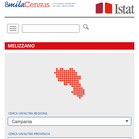
Vai
direttamente
a:
Contenuto
Ricerca
Toggle
navigation
.
MELIZZANO
CERCA UN'ALTRA REGIONE
Campania
CERCA UN'ALTRA PROVINCIA