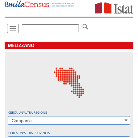
Vai
direttamente
a:
Contenuto
Ricerca
Toggle
navigation
.
MELIZZANO
CERCA UN'ALTRA REGIONE
Campania
CERCA UN'ALTRA PROVINCIA