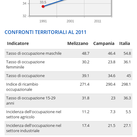
33.5
34
32
1991
2001
2011
CONFRONTI TERRITORIALI AL 2011
Indicatore
Melizzano
Campania
Italia
Tasso di occupazione maschile
48.7
46.4
54.8
Tasso di occupazione
30.2
23.8
36.1
femminile
Tasso di occupazione
39.1
34.6
45
Indice di ricambio
271.4
290.4
298.1
occupazionale
Tasso di occupazione 15-29
31.8
23
36.3
anni
Incidenza dell'occupazione nel
11.2
7.3
5.5
settore agricolo
Incidenza dell'occupazione nel
17.4
21.5
27.1
settore industriale