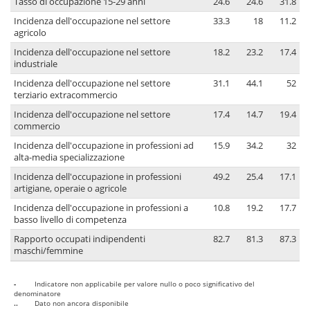
Tasso di occupazione 15-29 anni
24.6
24.6
31.8
Incidenza dell'occupazione nel settore
33.3
18
11.2
agricolo
Incidenza dell'occupazione nel settore
18.2
23.2
17.4
industriale
Incidenza dell'occupazione nel settore
31.1
44.1
52
terziario extracommercio
Incidenza dell'occupazione nel settore
17.4
14.7
19.4
commercio
Incidenza dell'occupazione in professioni ad
15.9
34.2
32
alta-media specializzazione
Incidenza dell'occupazione in professioni
49.2
25.4
17.1
artigiane, operaie o agricole
Incidenza dell'occupazione in professioni a
10.8
19.2
17.7
basso livello di competenza
Rapporto occupati indipendenti
82.7
81.3
87.3
maschi/femmine
-
Indicatore non applicabile per valore nullo o poco significativo del
denominatore
..
Dato non ancora disponibile