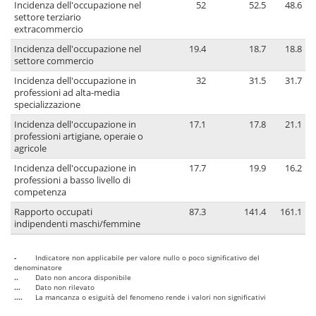
Incidenza dell'occupazione nel
52
52.5
48.6
settore terziario
extracommercio
Incidenza dell'occupazione nel
19.4
18.7
18.8
settore commercio
Incidenza dell'occupazione in
32
31.5
31.7
professioni ad alta-media
specializzazione
Incidenza dell'occupazione in
17.1
17.8
21.1
professioni artigiane, operaie o
agricole
Incidenza dell'occupazione in
17.7
19.9
16.2
professioni a basso livello di
competenza
Rapporto occupati
87.3
141.4
161.1
indipendenti maschi/femmine
-
Indicatore non applicabile per valore nullo o poco significativo del
denominatore
..
Dato non ancora disponibile
...
Dato non rilevato
....
La mancanza o esiguità del fenomeno rende i valori non significativi