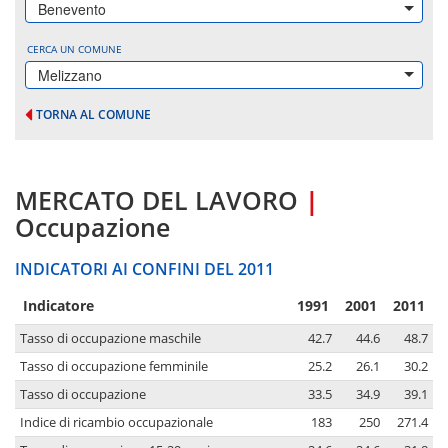
Benevento
CERCA UN COMUNE
Melizzano
TORNA AL COMUNE
MERCATO DEL LAVORO
|
Occupazione
INDICATORI AI CONFINI DEL 2011
Indicatore
1991
2001
2011
Tasso di occupazione maschile
42.7
44.6
48.7
Tasso di occupazione femminile
25.2
26.1
30.2
Tasso di occupazione
33.5
34.9
39.1
Indice di ricambio occupazionale
183
250
271.4