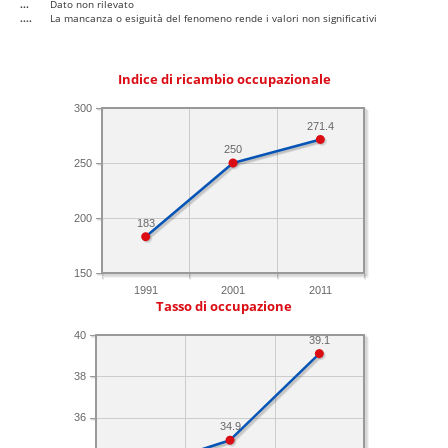
...
Dato non rilevato
....
La mancanza o esiguità del fenomeno rende i valori non significativi
Indice di ricambio occupazionale
300
271.4
250
250
200
183
150
1991
2001
2011
Tasso di occupazione
40
39.1
38
36
34.9