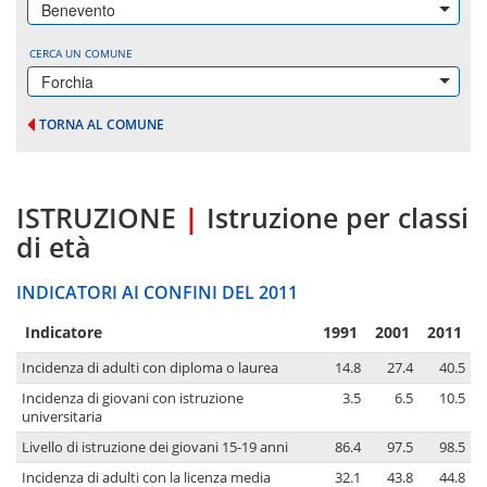
Benevento
CERCA UN COMUNE
Forchia
TORNA AL COMUNE
ISTRUZIONE
|
Istruzione per classi
di età
INDICATORI AI CONFINI DEL 2011
Indicatore
1991
2001
2011
Incidenza di adulti con diploma o laurea
14.8
27.4
40.5
Incidenza di giovani con istruzione
3.5
6.5
10.5
universitaria
Livello di istruzione dei giovani 15-19 anni
86.4
97.5
98.5
Incidenza di adulti con la licenza media
32.1
43.8
44.8