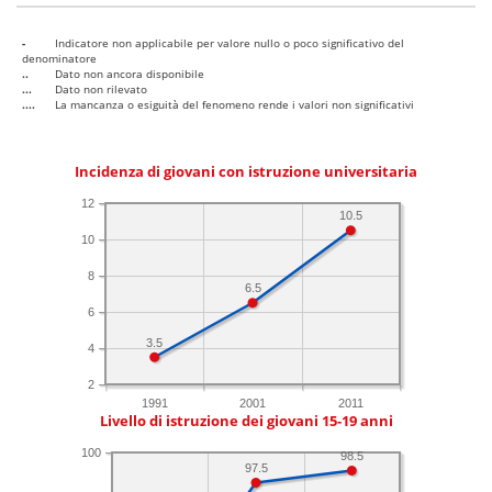
-
Indicatore non applicabile per valore nullo o poco significativo del
denominatore
..
Dato non ancora disponibile
...
Dato non rilevato
....
La mancanza o esiguità del fenomeno rende i valori non significativi
Incidenza di giovani con istruzione universitaria
12
10.5
10
8
6.5
6
3.5
4
2
1991
2001
2011
Livello di istruzione dei giovani 15-19 anni
100
98.5
97.5