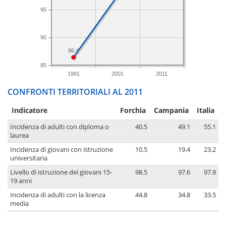
95
90
86.4
85
1991
2001
2011
CONFRONTI TERRITORIALI AL 2011
Indicatore
Forchia
Campania
Italia
Incidenza di adulti con diploma o
40.5
49.1
55.1
laurea
Incidenza di giovani con istruzione
10.5
19.4
23.2
universitaria
Livello di istruzione dei giovani 15-
98.5
97.6
97.9
19 anni
Incidenza di adulti con la licenza
44.8
34.8
33.5
media