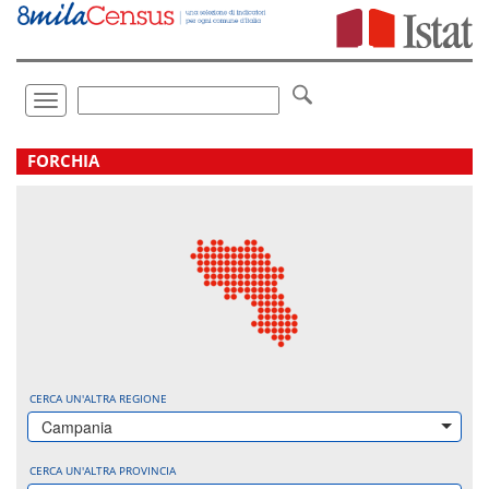
Vai
direttamente
a:
Contenuto
Ricerca
Toggle
navigation
.
FORCHIA
CERCA UN'ALTRA REGIONE
Campania
CERCA UN'ALTRA PROVINCIA