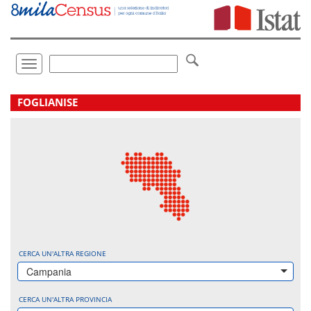
Vai
direttamente
a:
Contenuto
Ricerca
Toggle
navigation
.
FOGLIANISE
CERCA UN'ALTRA REGIONE
Campania
CERCA UN'ALTRA PROVINCIA