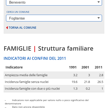
Benevento
CERCA UN COMUNE
Foglianise
TORNA AL COMUNE
FAMIGLIE
|
Struttura familiare
INDICATORI AI CONFINI DEL 2011
Indicatore
1991
2001
2011
Ampiezza media delle famiglie
3.2
3
2.8
Incidenza famiglie senza nuclei
19.6
21.8
26.5
Incidenza famiglie con due o più nuclei
1.3
0.2
1
-
Indicatore non applicabile per valore nullo o poco significativo del
denominatore
..
Dato non ancora disponibile