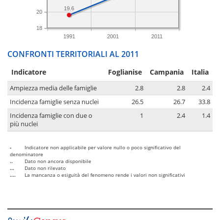
19.6
20
18
1991
2001
2011
CONFRONTI TERRITORIALI AL 2011
Indicatore
Foglianise
Campania
Italia
Ampiezza media delle famiglie
2.8
2.8
2.4
Incidenza famiglie senza nuclei
26.5
26.7
33.8
Incidenza famiglie con due o
1
2.4
1.4
più nuclei
-
Indicatore non applicabile per valore nullo o poco significativo del
denominatore
..
Dato non ancora disponibile
...
Dato non rilevato
....
La mancanza o esiguità del fenomeno rende i valori non significativi