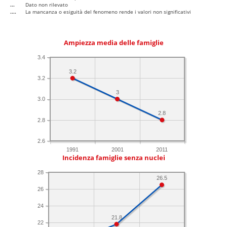
...
Dato non rilevato
....
La mancanza o esiguità del fenomeno rende i valori non significativi
Ampiezza media delle famiglie
3.4
3.2
3.2
3
3.0
2.8
2.8
2.6
1991
2001
2011
Incidenza famiglie senza nuclei
28
26.5
26
24
21.8
22