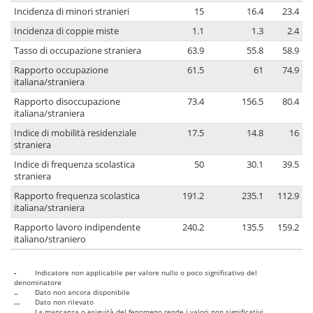
Incidenza di minori stranieri
15
16.4
23.4
Incidenza di coppie miste
1.1
1.3
2.4
Tasso di occupazione straniera
63.9
55.8
58.9
Rapporto occupazione
61.5
61
74.9
italiana/straniera
Rapporto disoccupazione
73.4
156.5
80.4
italiana/straniera
Indice di mobilità residenziale
17.5
14.8
16
straniera
Indice di frequenza scolastica
50
30.1
39.5
straniera
Rapporto frequenza scolastica
191.2
235.1
112.9
italiana/straniera
Rapporto lavoro indipendente
240.2
135.5
159.2
italiano/straniero
-
Indicatore non applicabile per valore nullo o poco significativo del
denominatore
..
Dato non ancora disponibile
...
Dato non rilevato
....
La mancanza o esiguità del fenomeno rende i valori non significativi