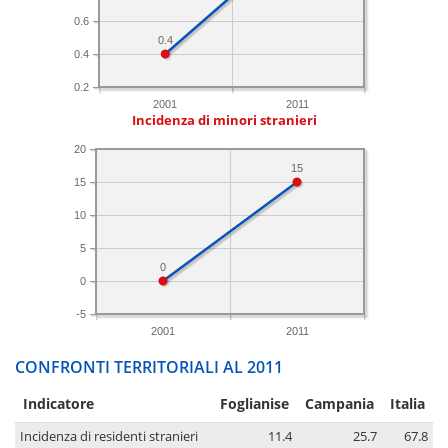
0.6
0.4
0.4
0.2
2001
2011
Incidenza di minori stranieri
20
15
15
10
5
0
0
-5
2001
2011
CONFRONTI TERRITORIALI AL 2011
Indicatore
Foglianise
Campania
Italia
Incidenza di residenti stranieri
11.4
25.7
67.8