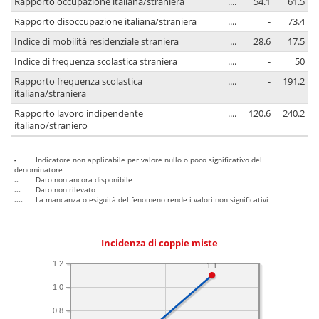
Rapporto occupazione italiana/straniera
....
54.1
61.5
Rapporto disoccupazione italiana/straniera
....
-
73.4
Indice di mobilità residenziale straniera
...
28.6
17.5
Indice di frequenza scolastica straniera
....
-
50
Rapporto frequenza scolastica
....
-
191.2
italiana/straniera
Rapporto lavoro indipendente
....
120.6
240.2
italiano/straniero
-
Indicatore non applicabile per valore nullo o poco significativo del
denominatore
..
Dato non ancora disponibile
...
Dato non rilevato
....
La mancanza o esiguità del fenomeno rende i valori non significativi
Incidenza di coppie miste
1.2
1.1
1.0
0.8