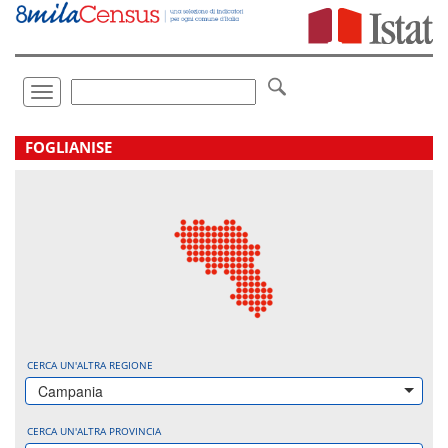
Vai
direttamente
a:
Contenuto
Ricerca
Toggle
navigation
.
FOGLIANISE
CERCA UN'ALTRA REGIONE
Campania
CERCA UN'ALTRA PROVINCIA