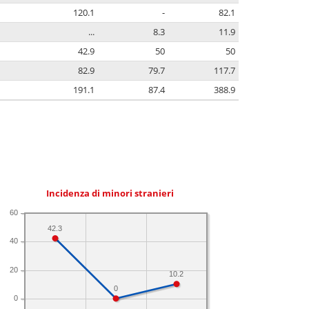
120.1
-
82.1
...
8.3
11.9
42.9
50
50
82.9
79.7
117.7
191.1
87.4
388.9
Incidenza di minori stranieri
60
42.3
40
20
10.2
0
0