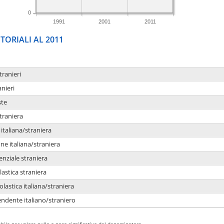
0
1991
2001
2011
TORIALI AL 2011
tranieri
anieri
ste
traniera
taliana/straniera
e italiana/straniera
enziale straniera
lastica straniera
lastica italiana/straniera
ndente italiano/straniero
bile per valore nullo o poco significativo del denominatore