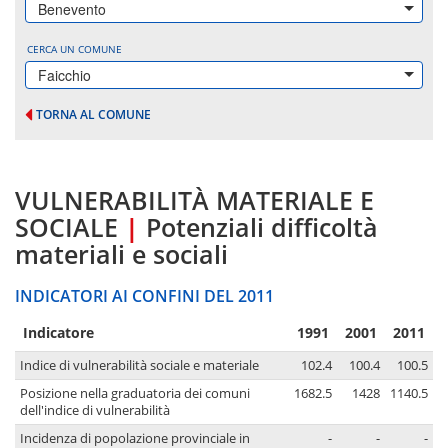
Benevento
CERCA UN COMUNE
Faicchio
TORNA AL COMUNE
VULNERABILITÀ MATERIALE E
SOCIALE
|
Potenziali difficoltà
materiali e sociali
INDICATORI AI CONFINI DEL 2011
Indicatore
1991
2001
2011
Indice di vulnerabilità sociale e materiale
102.4
100.4
100.5
Posizione nella graduatoria dei comuni
1682.5
1428
1140.5
dell'indice di vulnerabilità
Incidenza di popolazione provinciale in
-
-
-