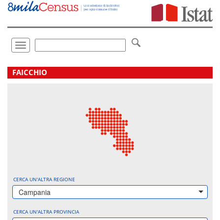
Vai
direttamente
a:
Contenuto
Ricerca
Toggle
navigation
.
FAICCHIO
CERCA UN'ALTRA REGIONE
Campania
CERCA UN'ALTRA PROVINCIA