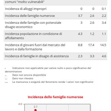
comuni "molto vulnerabili"
Incidenza di alloggi impropri
0
0
0.1
Incidenza delle famiglie numerose
3.7
2.6
2.2
Incidenza delle famiglie con potenziale
3
2.6
3.4
disagio economico
Incidenza popolazione in condizione di
4.3
1.2
1.1
affollamento
Incidenza di giovani fuori dal mercato del
8.8
17.4
14.5
lavoro e dalla formazione
Incidenza di famiglie in disagio di assistenza
2.3
3.3
4.6
-
Indicatore non applicabile per valore nullo o poco significativo del
denominatore
..
Dato non ancora disponibile
...
Dato non rilevato
....
La mancanza o esiguità del fenomeno rende i valori non significativi
Incidenza delle famiglie numerose
4.0
3.7