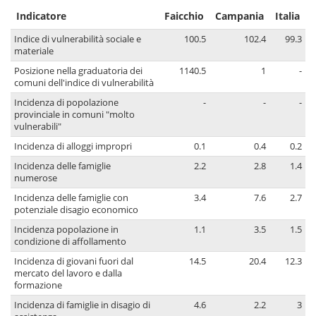
Indicatore
Faicchio
Campania
Italia
Indice di vulnerabilità sociale e
100.5
102.4
99.3
materiale
Posizione nella graduatoria dei
1140.5
1
-
comuni dell'indice di vulnerabilità
Incidenza di popolazione
-
-
-
provinciale in comuni "molto
vulnerabili"
Incidenza di alloggi impropri
0.1
0.4
0.2
Incidenza delle famiglie
2.2
2.8
1.4
numerose
Incidenza delle famiglie con
3.4
7.6
2.7
potenziale disagio economico
Incidenza popolazione in
1.1
3.5
1.5
condizione di affollamento
Incidenza di giovani fuori dal
14.5
20.4
12.3
mercato del lavoro e dalla
formazione
Incidenza di famiglie in disagio di
4.6
2.2
3