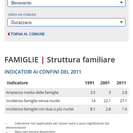
Benevento
CERCA UN COMUNE
Durazzano
TORNA AL COMUNE
FAMIGLIE
|
Struttura familiare
INDICATORI AI CONFINI DEL 2011
Indicatore
1991
2001
2011
Ampiezza media delle famiglie
3.5
3
2.8
Incidenza famiglie senza nuclei
14
22.1
27.1
Incidenza famiglie con due o più nuclei
8.1
2.8
1.6
-
Indicatore non applicabile per valore nullo o poco significativo del
denominatore
..
Dato non ancora disponibile