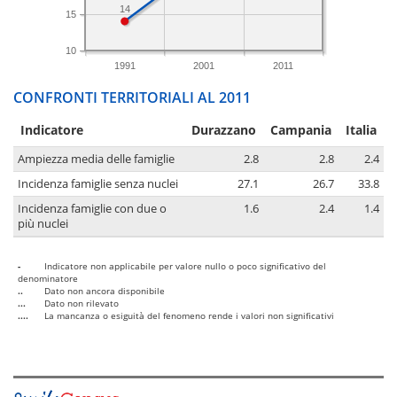
14
15
10
1991
2001
2011
CONFRONTI TERRITORIALI AL 2011
Indicatore
Durazzano
Campania
Italia
Ampiezza media delle famiglie
2.8
2.8
2.4
Incidenza famiglie senza nuclei
27.1
26.7
33.8
Incidenza famiglie con due o
1.6
2.4
1.4
più nuclei
-
Indicatore non applicabile per valore nullo o poco significativo del
denominatore
..
Dato non ancora disponibile
...
Dato non rilevato
....
La mancanza o esiguità del fenomeno rende i valori non significativi