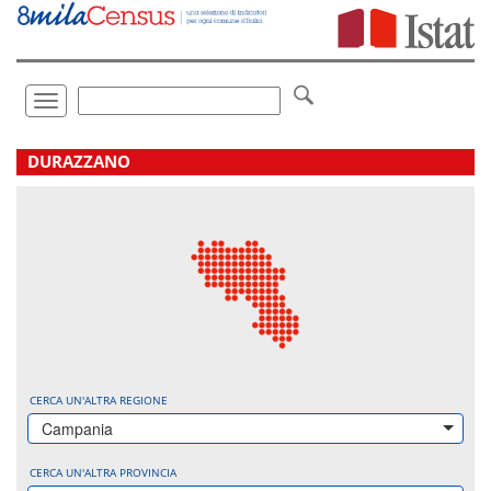
Vai
direttamente
a:
Contenuto
Ricerca
Toggle
navigation
.
DURAZZANO
CERCA UN'ALTRA REGIONE
Campania
CERCA UN'ALTRA PROVINCIA