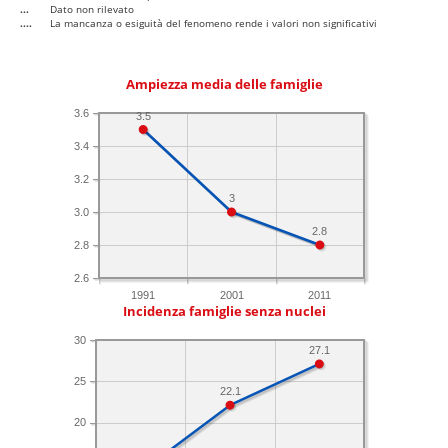
...
Dato non rilevato
....
La mancanza o esiguità del fenomeno rende i valori non significativi
Ampiezza media delle famiglie
3.6
3.5
3.4
3.2
3
3.0
2.8
2.8
2.6
1991
2001
2011
Incidenza famiglie senza nuclei
30
27.1
25
22.1
20