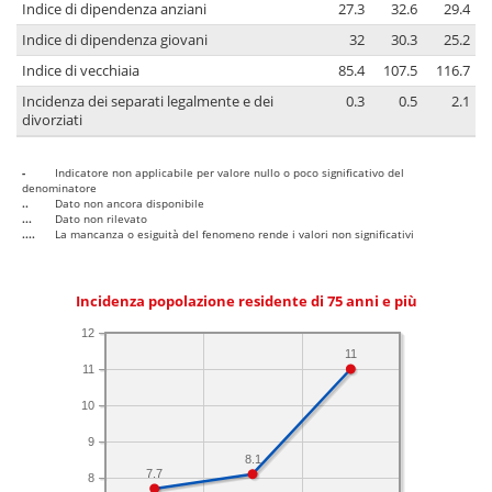
Indice di dipendenza anziani
27.3
32.6
29.4
Indice di dipendenza giovani
32
30.3
25.2
Indice di vecchiaia
85.4
107.5
116.7
Incidenza dei separati legalmente e dei
0.3
0.5
2.1
divorziati
-
Indicatore non applicabile per valore nullo o poco significativo del
denominatore
..
Dato non ancora disponibile
...
Dato non rilevato
....
La mancanza o esiguità del fenomeno rende i valori non significativi
Incidenza popolazione residente di 75 anni e più
12
11
11
10
9
8.1
7.7
8