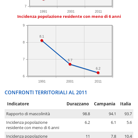
7
1991
2001
2011
Incidenza popolazione residente con meno di 6 anni
9
8.1
8
7
6.7
6.2
6
1991
2001
2011
CONFRONTI TERRITORIALI AL 2011
Indicatore
Durazzano
Campania
Italia
Rapporto di mascolinità
98.8
94.1
93.7
Incidenza popolazione
6.2
6.1
5.6
residente con meno di 6 anni
Incidenza popolazione
11
7.8
10.4