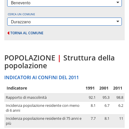
Benevento
CERCA UN COMUNE
Durazzano
TORNA AL COMUNE
POPOLAZIONE
|
Struttura della
popolazione
INDICATORI AI CONFINI DEL 2011
Indicatore
1991
2001
2011
Rapporto di mascolinità
92.1
95.3
98.8
Incidenza popolazione residente con meno
8.1
6.7
6.2
di 6 anni
Incidenza popolazione residente di 75 anni e
7.7
8.1
11
più