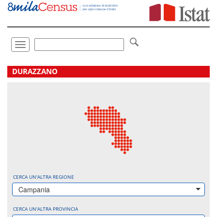
Vai
direttamente
a:
Contenuto
Ricerca
Toggle
navigation
.
DURAZZANO
CERCA UN'ALTRA REGIONE
Campania
CERCA UN'ALTRA PROVINCIA