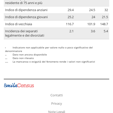
residente di 75 anni e più
Indice di dipendenza anziani
29.4
24.5
32
Indice di dipendenza giovani
25.2
24
21.5
Indice di vecchiaia
116.7
101.9
148.7
Incidenza dei separati
2.1
3.6
5.4
legalmente e dei divorziati
-
Indicatore non applicabile per valore nullo o poco significativo del
denominatore
..
Dato non ancora disponibile
...
Dato non rilevato
....
La mancanza o esiguità del fenomeno rende i valori non significativi
Contatti
Privacy
Note Legali