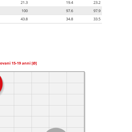
21.3
19.4
23.2
100
97.6
97.9
43.8
34.8
33.5
giovani 15-19 anni
[Ø]