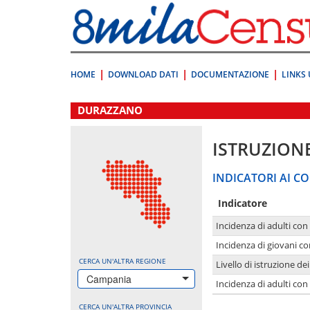
Vai
direttamente
a:
Contenuto
Ricerca
HOME
DOWNLOAD DATI
DOCUMENTAZIONE
LINKS 
.
DURAZZANO
ISTRUZION
INDICATORI AI CO
Indicatore
Incidenza di adulti con
Incidenza di giovani co
CERCA UN'ALTRA REGIONE
Livello di istruzione de
Campania
Incidenza di adulti con
CERCA UN'ALTRA PROVINCIA