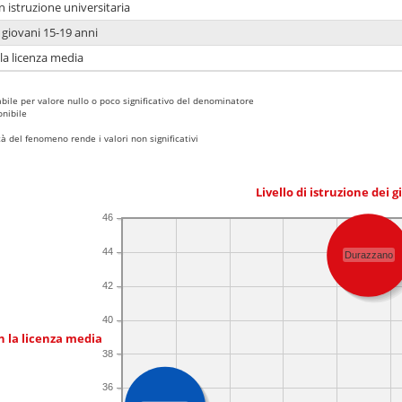
n istruzione universitaria
i giovani 15-19 anni
 la licenza media
bile per valore nullo o poco significativo del denominatore
nibile
 del fenomeno rende i valori non significativi
Livello di istruzione dei 
46
44
Durazzano
42
40
n la licenza media
38
36