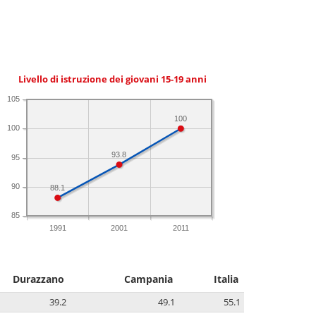
Livello di istruzione dei giovani 15-19 anni
105
100
100
93.8
95
90
88.1
85
1991
2001
2011
Durazzano
Campania
Italia
39.2
49.1
55.1