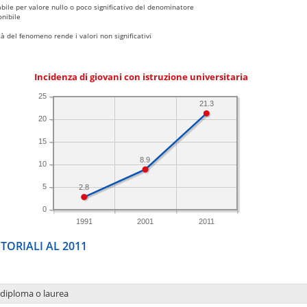
bile per valore nullo o poco significativo del denominatore
nibile
 del fenomeno rende i valori non significativi
Incidenza di giovani con istruzione universitaria
25
21.3
20
15
8.9
10
5
2.8
0
1991
2001
2011
TORIALI AL 2011
 diploma o laurea