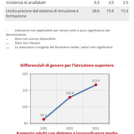
Incidenza di analfabeti
6.3
3.5
2.5
Uscita precoce dal sistema di istruzione e
28.6
15.9
15.3
formazione
-
Indicatore non applicabile per valore nullo o poco significativo del
denominatore
..
Dato non ancora disponibile
...
Dato non rilevato
....
La mancanza o esiguità del fenomeno rende i valori non significativi
Differenziali di genere per l'istruzione superiore
120
113.4
110
105.8
100
92.4
90
1991
2001
2011
Rapporto adulti con diploma o laurea/licenza media