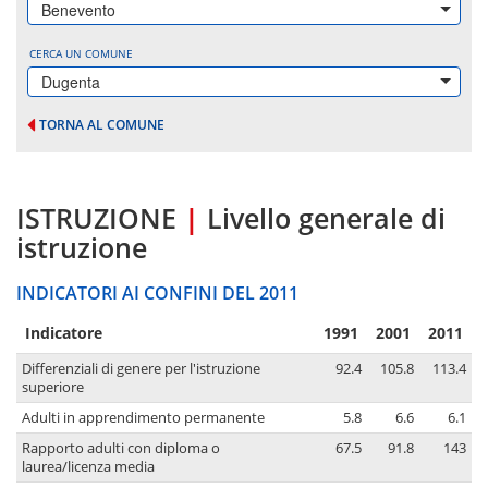
Benevento
CERCA UN COMUNE
Dugenta
TORNA AL COMUNE
ISTRUZIONE
|
Livello generale di
istruzione
INDICATORI AI CONFINI DEL 2011
Indicatore
1991
2001
2011
Differenziali di genere per l'istruzione
92.4
105.8
113.4
superiore
Adulti in apprendimento permanente
5.8
6.6
6.1
Rapporto adulti con diploma o
67.5
91.8
143
laurea/licenza media