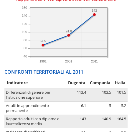
160
143
140
120
91.8
100
80
67.5
60
40
1991
2001
2011
CONFRONTI TERRITORIALI AL 2011
Indicatore
Dugenta
Campania
Italia
Differenziali di genere per
113.4
103.5
101.5
l'istruzione superiore
Adulti in apprendimento
6.1
5
5.2
permanente
Rapporto adulti con diploma o
143
140.9
164.5
laurea/licenza media