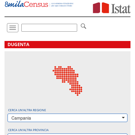
Vai
direttamente
a:
Contenuto
Ricerca
Toggle
navigation
.
DUGENTA
CERCA UN'ALTRA REGIONE
Campania
CERCA UN'ALTRA PROVINCIA