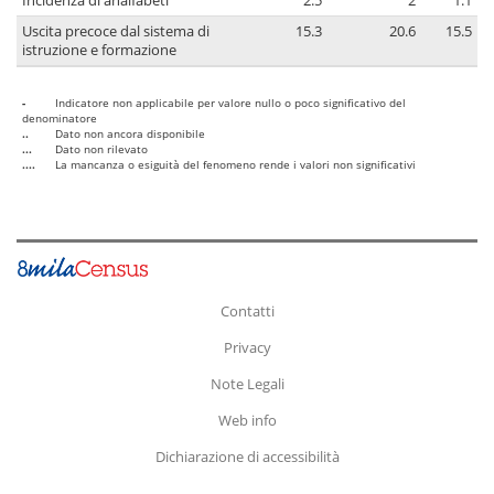
Incidenza di analfabeti
2.5
2
1.1
Uscita precoce dal sistema di
15.3
20.6
15.5
istruzione e formazione
-
Indicatore non applicabile per valore nullo o poco significativo del
denominatore
..
Dato non ancora disponibile
...
Dato non rilevato
....
La mancanza o esiguità del fenomeno rende i valori non significativi
Contatti
Privacy
Note Legali
Web info
Dichiarazione di accessibilità