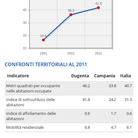
41.8
40
36.3
30
20
16.4
10
1991
2001
2011
CONFRONTI TERRITORIALI AL 2011
Indicatore
Dugenta
Campania
Italia
Metri quadrati per occupante
46.2
33.8
40.7
nelle abitazioni occupate
Indice di sottoutilizzo delle
41.8
24.2
31.3
abitazioni
Indice di affollamento delle
0.6
1.7
0.6
abitazioni
Mobilità residenziale
6.8
4.7
6.1