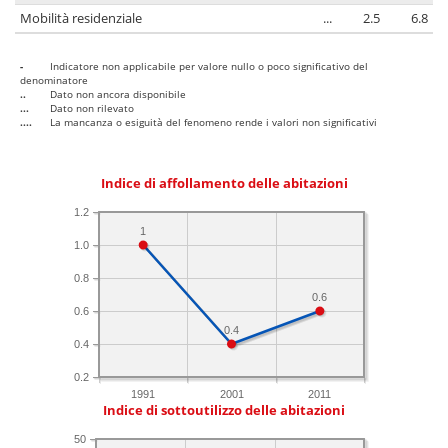
Mobilità residenziale
...
2.5
6.8
-
Indicatore non applicabile per valore nullo o poco significativo del
denominatore
..
Dato non ancora disponibile
...
Dato non rilevato
....
La mancanza o esiguità del fenomeno rende i valori non significativi
Indice di affollamento delle abitazioni
1.2
1
1.0
0.8
0.6
0.6
0.4
0.4
0.2
1991
2001
2011
Indice di sottoutilizzo delle abitazioni
50