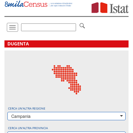
Vai
direttamente
a:
Contenuto
Ricerca
Toggle
navigation
.
DUGENTA
CERCA UN'ALTRA REGIONE
Campania
CERCA UN'ALTRA PROVINCIA