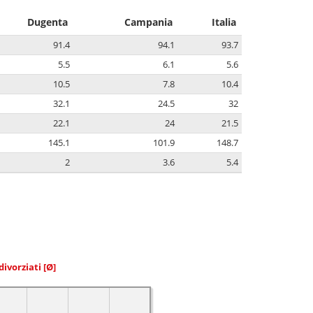
Dugenta
Campania
Italia
91.4
94.1
93.7
5.5
6.1
5.6
10.5
7.8
10.4
32.1
24.5
32
22.1
24
21.5
145.1
101.9
148.7
2
3.6
5.4
divorziati
[Ø]