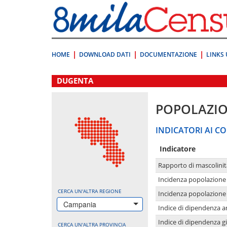
Vai
direttamente
a:
Contenuto
Ricerca
HOME
DOWNLOAD DATI
DOCUMENTAZIONE
LINKS 
.
DUGENTA
POPOLAZI
INDICATORI AI CO
Indicatore
Rapporto di mascolinit
Incidenza popolazione 
CERCA UN'ALTRA REGIONE
Incidenza popolazione 
Campania
Indice di dipendenza a
Indice di dipendenza g
CERCA UN'ALTRA PROVINCIA