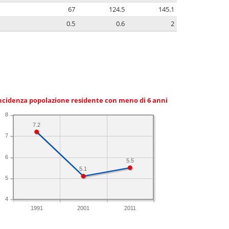
67
124.5
145.1
0.5
0.6
2
ncidenza popolazione residente con meno di 6 anni
8
7.2
7
6
5.5
5.1
5
4
1991
2001
2011