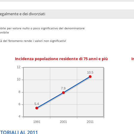
legalmente e dei divorziati
bile per valore nullo o poco significativo del denominatore
nibile
 del fenomeno rende i valori non significativi
Incidenza popolazione residente di 75 anni e più
I
12
10.5
10
7.9
8
5.4
6
4
1991
2001
2011
TORIALI AL 2011