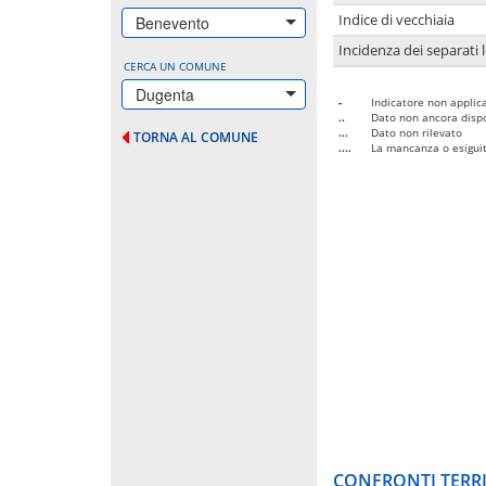
Indice di vecchiaia
Benevento
Incidenza dei separati 
CERCA UN COMUNE
Dugenta
-
Indicatore non applica
..
Dato non ancora dispo
...
Dato non rilevato
TORNA AL COMUNE
....
La mancanza o esiguità
CONFRONTI TERRI