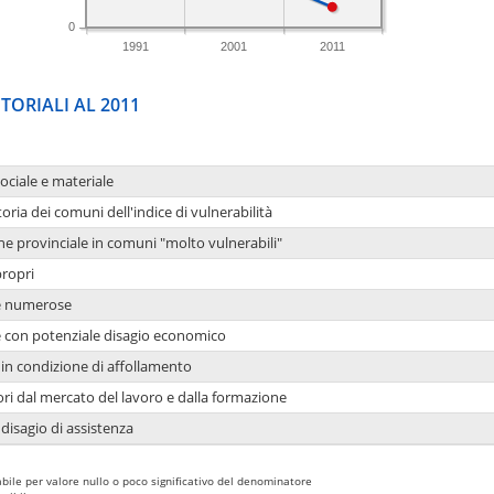
0
1991
2001
2011
TORIALI AL 2011
sociale e materiale
oria dei comuni dell'indice di vulnerabilità
ne provinciale in comuni "molto vulnerabili"
propri
ie numerose
ie con potenziale disagio economico
in condizione di affollamento
ori dal mercato del lavoro e dalla formazione
 disagio di assistenza
bile per valore nullo o poco significativo del denominatore