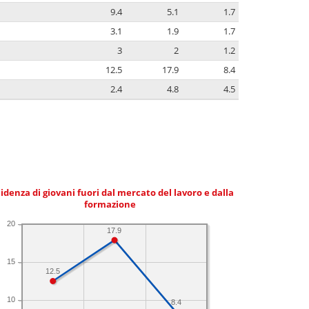
9.4
5.1
1.7
3.1
1.9
1.7
3
2
1.2
12.5
17.9
8.4
2.4
4.8
4.5
idenza di giovani fuori dal mercato del lavoro e dalla
formazione
20
17.9
15
12.5
10
8.4