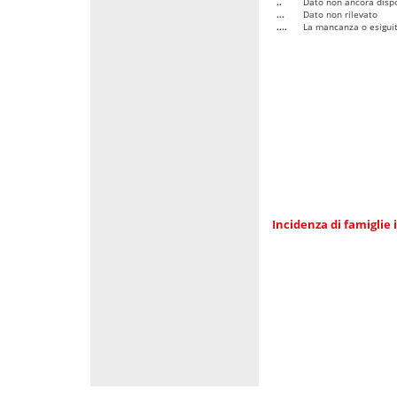
..
Dato non ancora dispo
...
Dato non rilevato
....
La mancanza o esiguità
Incidenza di famiglie 