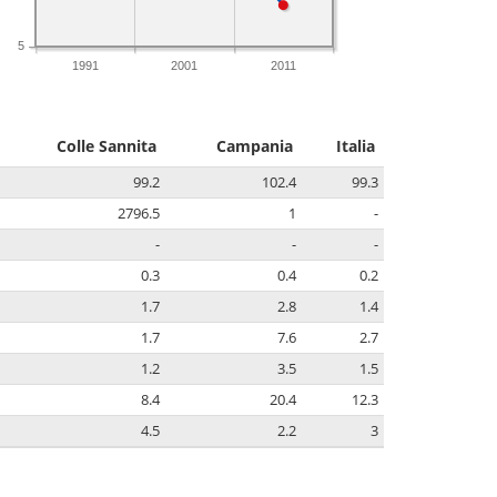
5
1991
2001
2011
Colle Sannita
Campania
Italia
99.2
102.4
99.3
2796.5
1
-
-
-
-
0.3
0.4
0.2
1.7
2.8
1.4
1.7
7.6
2.7
1.2
3.5
1.5
8.4
20.4
12.3
4.5
2.2
3