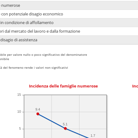
ie numerose
ie con potenziale disagio economico
in condizione di affollamento
ori dal mercato del lavoro e dalla formazione
 disagio di assistenza
bile per valore nullo o poco significativo del denominatore
nibile
 del fenomeno rende i valori non significativi
Incidenza delle famiglie numerose
Inc
15
9.4
10
5.1
5
1.7