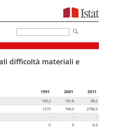
li difficoltà materiali e
1991
2001
2011
103.2
101.6
99.2
1275
746.5
2796.5
-
-
-
0
0
0.3