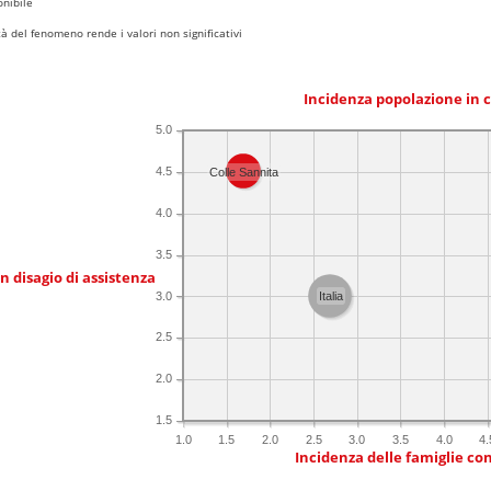
nibile
 del fenomeno rende i valori non significativi
Incidenza popolazione in 
5.0
4.5
Colle Sannita
4.0
3.5
in disagio di assistenza
3.0
Italia
2.5
2.0
1.5
1.0
1.5
2.0
2.5
3.0
3.5
4.0
4.
Incidenza delle famiglie co