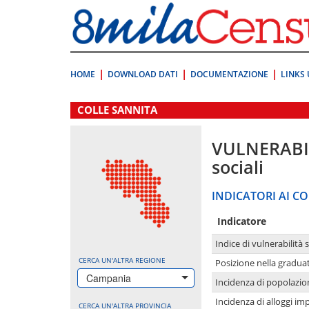
Vai
direttamente
a:
Contenuto
Ricerca
HOME
DOWNLOAD DATI
DOCUMENTAZIONE
LINKS 
.
COLLE SANNITA
VULNERABI
sociali
INDICATORI AI CO
Indicatore
Indice di vulnerabilità 
CERCA UN'ALTRA REGIONE
Posizione nella graduat
Campania
Incidenza di popolazio
Incidenza di alloggi im
CERCA UN'ALTRA PROVINCIA