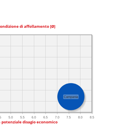
condizione di affollamento
[Ø]
Campania
5
5.0
5.5
6.0
6.5
7.0
7.5
8.0
8.5
n potenziale disagio economico