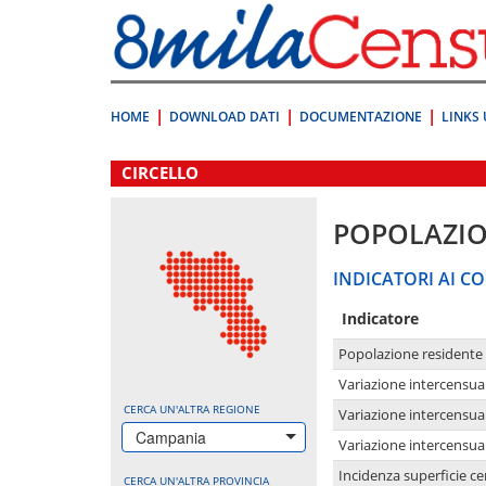
Vai
direttamente
a:
Contenuto
Ricerca
HOME
DOWNLOAD DATI
DOCUMENTAZIONE
LINKS 
.
CIRCELLO
POPOLAZI
INDICATORI AI CO
Indicatore
Popolazione residente
Variazione intercensua
CERCA UN'ALTRA REGIONE
Variazione intercensua
Campania
Variazione intercensua
Incidenza superficie cen
CERCA UN'ALTRA PROVINCIA