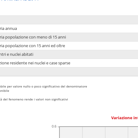
ria annua
ria popolazione con meno di 15 anni
ria popolazione con 15 anni ed oltre
tri e nuclei abitati
ione residente nei nuclei e case sparse
bile per valore nullo o poco significativo del denominatore
nibile
 del fenomeno rende i valori non significativi
Variazione i
0.6