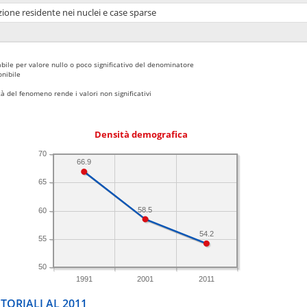
ione residente nei nuclei e case sparse
bile per valore nullo o poco significativo del denominatore
nibile
 del fenomeno rende i valori non significativi
Densità demografica
70
66.9
65
58.5
60
54.2
55
50
1991
2001
2011
TORIALI AL 2011