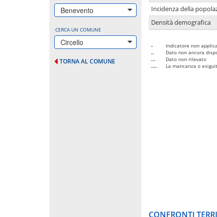
Incidenza della popolaz
Benevento
Densità demografica
CERCA UN COMUNE
Circello
-
Indicatore non applica
..
Dato non ancora dispo
...
Dato non rilevato
TORNA AL COMUNE
....
La mancanza o esiguità
CONFRONTI TERRI