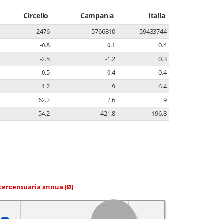
Circello
Campania
Italia
2476
5766810
59433744
-0.8
0.1
0.4
-2.5
-1.2
0.3
-0.5
0.4
0.4
1.2
9
6.4
62.2
7.6
9
54.2
421.8
196.8
ntercensuaria annua
[Ø]