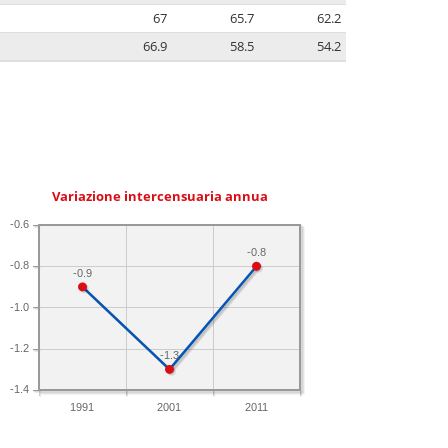
67
65.7
62.2
66.9
58.5
54.2
Variazione intercensuaria annua
-0.6
-0.8
-0.8
-0.9
-1.0
-1.2
-1.3
-1.4
1991
2001
2011