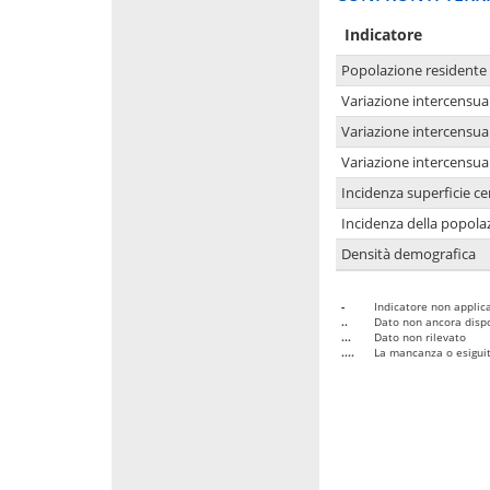
Indicatore
Popolazione residente
Variazione intercensua
Variazione intercensua
Variazione intercensua
Incidenza superficie cen
Incidenza della popolaz
Densità demografica
-
Indicatore non applica
..
Dato non ancora dispo
...
Dato non rilevato
....
La mancanza o esiguità