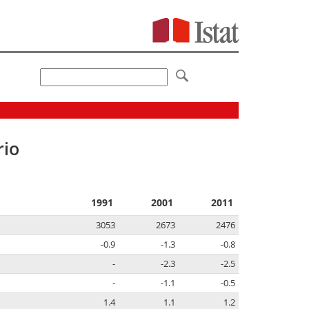
rio
1991
2001
2011
3053
2673
2476
-0.9
-1.3
-0.8
-
-2.3
-2.5
-
-1.1
-0.5
1.4
1.1
1.2