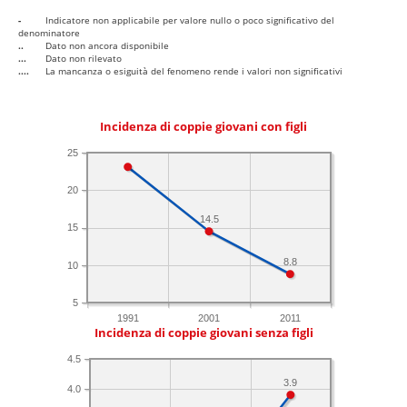
-
Indicatore non applicabile per valore nullo o poco significativo del
denominatore
..
Dato non ancora disponibile
...
Dato non rilevato
....
La mancanza o esiguità del fenomeno rende i valori non significativi
Incidenza di coppie giovani con figli
25
20
14.5
15
8.8
10
5
1991
2001
2011
Incidenza di coppie giovani senza figli
4.5
3.9
4.0