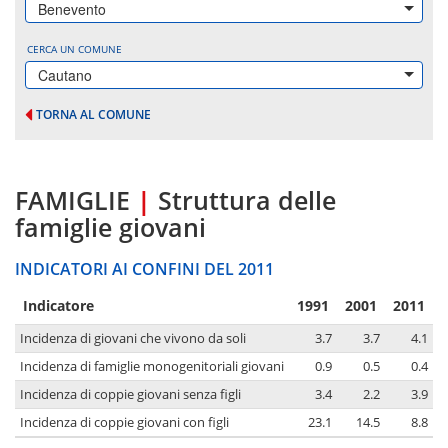
Benevento
CERCA UN COMUNE
Cautano
TORNA AL COMUNE
FAMIGLIE
|
Struttura delle
famiglie giovani
INDICATORI AI CONFINI DEL 2011
Indicatore
1991
2001
2011
Incidenza di giovani che vivono da soli
3.7
3.7
4.1
Incidenza di famiglie monogenitoriali giovani
0.9
0.5
0.4
Incidenza di coppie giovani senza figli
3.4
2.2
3.9
Incidenza di coppie giovani con figli
23.1
14.5
8.8