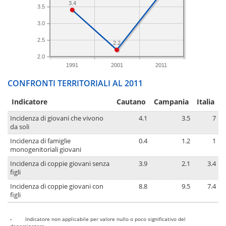
3.4
3.5
3.0
2.5
2.2
2.0
1991
2001
2011
CONFRONTI TERRITORIALI AL 2011
Indicatore
Cautano
Campania
Italia
Incidenza di giovani che vivono
4.1
3.5
7
da soli
Incidenza di famiglie
0.4
1.2
1
monogenitoriali giovani
Incidenza di coppie giovani senza
3.9
2.1
3.4
figli
Incidenza di coppie giovani con
8.8
9.5
7.4
figli
-
Indicatore non applicabile per valore nullo o poco significativo del