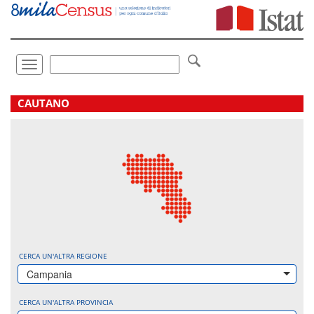
Vai
direttamente
a:
Contenuto
Ricerca
Toggle
navigation
.
CAUTANO
CERCA UN'ALTRA REGIONE
Campania
CERCA UN'ALTRA PROVINCIA