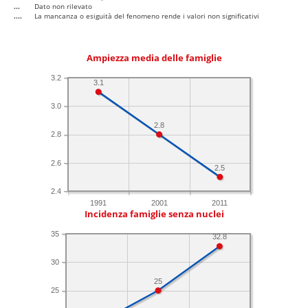
...
Dato non rilevato
....
La mancanza o esiguità del fenomeno rende i valori non significativi
Ampiezza media delle famiglie
3.2
3.1
3.0
2.8
2.8
2.6
2.5
2.4
1991
2001
2011
Incidenza famiglie senza nuclei
35
32.8
30
25
25