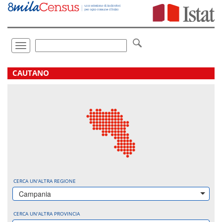
Vai
direttamente
a:
Contenuto
Ricerca
Toggle
navigation
.
CAUTANO
CERCA UN'ALTRA REGIONE
Campania
CERCA UN'ALTRA PROVINCIA