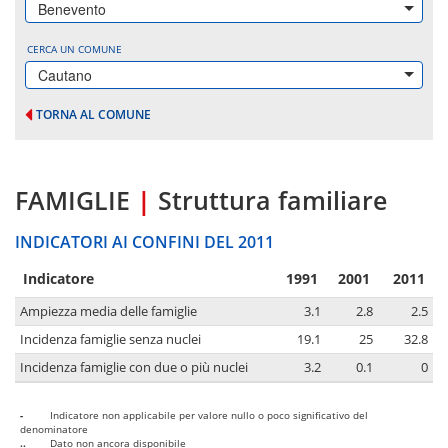
Benevento
CERCA UN COMUNE
Cautano
TORNA AL COMUNE
FAMIGLIE
|
Struttura familiare
INDICATORI AI CONFINI DEL 2011
Indicatore
1991
2001
2011
Ampiezza media delle famiglie
3.1
2.8
2.5
Incidenza famiglie senza nuclei
19.1
25
32.8
Incidenza famiglie con due o più nuclei
3.2
0.1
0
-
Indicatore non applicabile per valore nullo o poco significativo del
denominatore
..
Dato non ancora disponibile