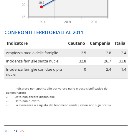
19.1
20
15
1991
2001
2011
CONFRONTI TERRITORIALI AL 2011
Indicatore
Cautano
Campania
Italia
Ampiezza media delle famiglie
2.5
2.8
2.4
Incidenza famiglie senza nuclei
32.8
26.7
33.8
Incidenza famiglie con due o più
0
2.4
1.4
nuclei
-
Indicatore non applicabile per valore nullo o poco significativo del
denominatore
..
Dato non ancora disponibile
...
Dato non rilevato
....
La mancanza o esiguità del fenomeno rende i valori non significativi