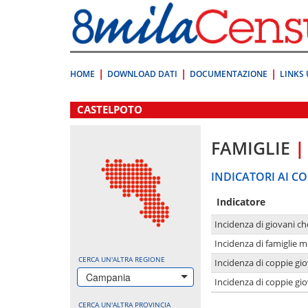
Vai
direttamente
a:
Contenuto
Ricerca
HOME
DOWNLOAD DATI
DOCUMENTAZIONE
LINKS 
.
CASTELPOTO
FAMIGLIE
|
INDICATORI AI CO
Indicatore
Incidenza di giovani ch
Incidenza di famiglie m
CERCA UN'ALTRA REGIONE
Incidenza di coppie giov
Campania
Incidenza di coppie giov
CERCA UN'ALTRA PROVINCIA