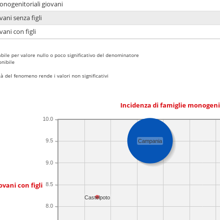
onogenitoriali giovani
ani senza figli
ani con figli
bile per valore nullo o poco significativo del denominatore
nibile
 del fenomeno rende i valori non significativi
Incidenza di famiglie monogeni
10.0
9.5
Campania
9.0
ovani con figli
8.5
Castelpoto
8.0