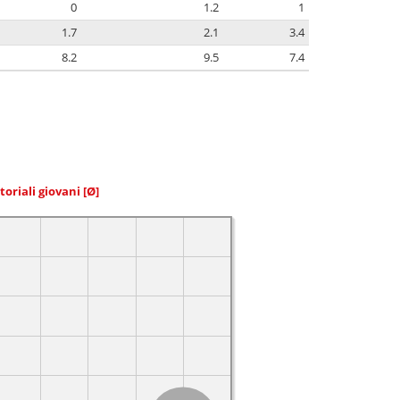
0
1.2
1
1.7
2.1
3.4
8.2
9.5
7.4
toriali giovani
[Ø]