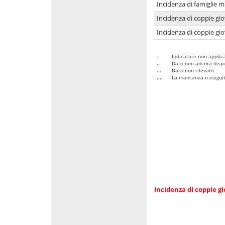
Incidenza di famiglie m
Incidenza di coppie giov
Incidenza di coppie giov
-
Indicatore non applica
..
Dato non ancora dispo
...
Dato non rilevato
....
La mancanza o esiguità
Incidenza di coppie gi