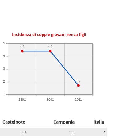
Incidenza di coppie giovani senza figli
5
4.4
4.4
4
3
1.7
2
1
1991
2001
2011
Castelpoto
Campania
Italia
7.1
3.5
7