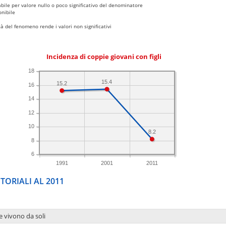
bile per valore nullo o poco significativo del denominatore
nibile
 del fenomeno rende i valori non significativi
Incidenza di coppie giovani con figli
18
15.4
15.2
16
14
12
10
8.2
8
6
1991
2001
2011
TORIALI AL 2011
e vivono da soli