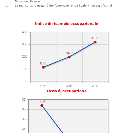
...
Dato non rilevato
....
La mancanza o esiguità del fenomeno rende i valori non significativi
Indice di ricambio occupazionale
400
318.5
300
197.3
200
112.8
100
0
1991
2001
2011
Tasso di occupazione
37
36.4
36
35
34