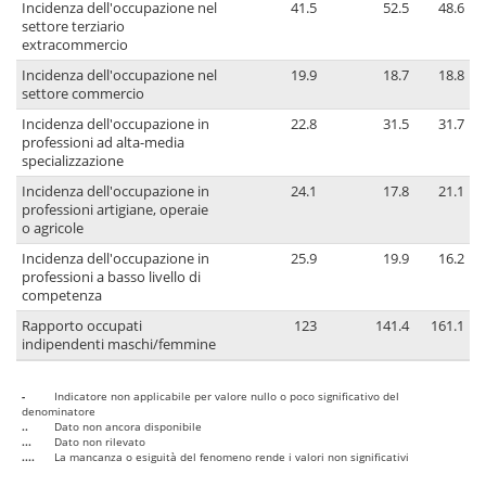
Incidenza dell'occupazione nel
41.5
52.5
48.6
settore terziario
extracommercio
Incidenza dell'occupazione nel
19.9
18.7
18.8
settore commercio
Incidenza dell'occupazione in
22.8
31.5
31.7
professioni ad alta-media
specializzazione
Incidenza dell'occupazione in
24.1
17.8
21.1
professioni artigiane, operaie
o agricole
Incidenza dell'occupazione in
25.9
19.9
16.2
professioni a basso livello di
competenza
Rapporto occupati
123
141.4
161.1
indipendenti maschi/femmine
-
Indicatore non applicabile per valore nullo o poco significativo del
denominatore
..
Dato non ancora disponibile
...
Dato non rilevato
....
La mancanza o esiguità del fenomeno rende i valori non significativi