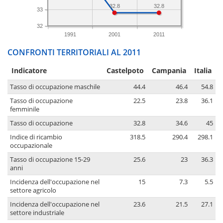
32.8
32.8
33
32
1991
2001
2011
CONFRONTI TERRITORIALI AL 2011
Indicatore
Castelpoto
Campania
Italia
Tasso di occupazione maschile
44.4
46.4
54.8
Tasso di occupazione
22.5
23.8
36.1
femminile
Tasso di occupazione
32.8
34.6
45
Indice di ricambio
318.5
290.4
298.1
occupazionale
Tasso di occupazione 15-29
25.6
23
36.3
anni
Incidenza dell'occupazione nel
15
7.3
5.5
settore agricolo
Incidenza dell'occupazione nel
23.6
21.5
27.1
settore industriale