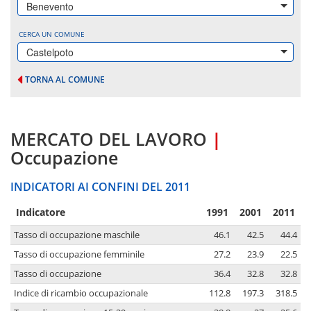
Benevento
CERCA UN COMUNE
Castelpoto
TORNA AL COMUNE
MERCATO DEL LAVORO
|
Occupazione
INDICATORI AI CONFINI DEL 2011
Indicatore
1991
2001
2011
Tasso di occupazione maschile
46.1
42.5
44.4
Tasso di occupazione femminile
27.2
23.9
22.5
Tasso di occupazione
36.4
32.8
32.8
Indice di ricambio occupazionale
112.8
197.3
318.5