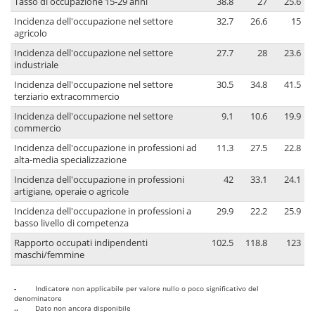
Tasso di occupazione 15-29 anni
38.8
27
25.6
Incidenza dell'occupazione nel settore
32.7
26.6
15
agricolo
Incidenza dell'occupazione nel settore
27.7
28
23.6
industriale
Incidenza dell'occupazione nel settore
30.5
34.8
41.5
terziario extracommercio
Incidenza dell'occupazione nel settore
9.1
10.6
19.9
commercio
Incidenza dell'occupazione in professioni ad
11.3
27.5
22.8
alta-media specializzazione
Incidenza dell'occupazione in professioni
42
33.1
24.1
artigiane, operaie o agricole
Incidenza dell'occupazione in professioni a
29.9
22.2
25.9
basso livello di competenza
Rapporto occupati indipendenti
102.5
118.8
123
maschi/femmine
-
Indicatore non applicabile per valore nullo o poco significativo del
denominatore
..
Dato non ancora disponibile