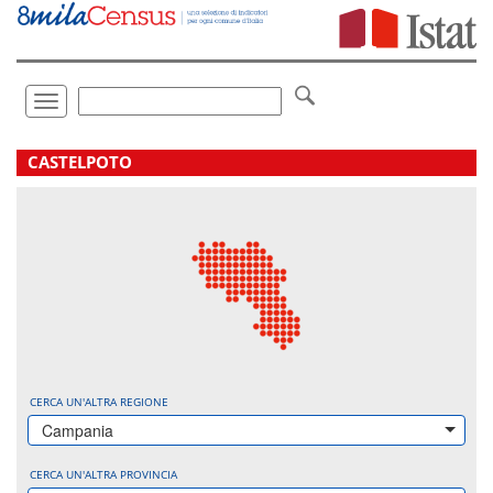
Vai
direttamente
a:
Contenuto
Ricerca
Toggle
navigation
.
CASTELPOTO
CERCA UN'ALTRA REGIONE
Campania
CERCA UN'ALTRA PROVINCIA