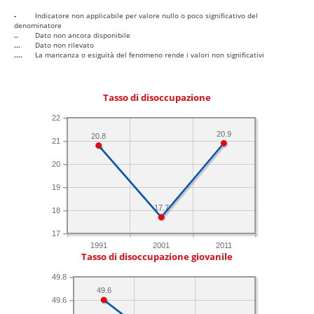
-
Indicatore non applicabile per valore nullo o poco significativo del
denominatore
..
Dato non ancora disponibile
...
Dato non rilevato
....
La mancanza o esiguità del fenomeno rende i valori non significativi
Tasso di disoccupazione
22
20.9
20.8
21
20
19
17.7
18
17
1991
2001
2011
Tasso di disoccupazione giovanile
49.8
49.6
49.6