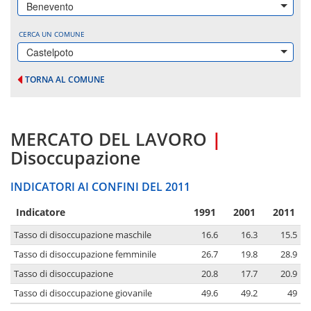
Benevento
CERCA UN COMUNE
Castelpoto
TORNA AL COMUNE
MERCATO DEL LAVORO
|
Disoccupazione
INDICATORI AI CONFINI DEL 2011
Indicatore
1991
2001
2011
Tasso di disoccupazione maschile
16.6
16.3
15.5
Tasso di disoccupazione femminile
26.7
19.8
28.9
Tasso di disoccupazione
20.8
17.7
20.9
Tasso di disoccupazione giovanile
49.6
49.2
49