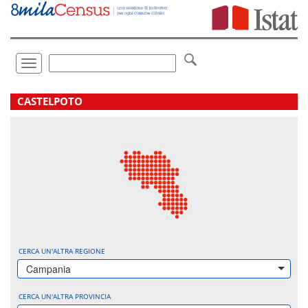
Vai
direttamente
a:
Contenuto
Ricerca
Toggle
navigation
.
CASTELPOTO
CERCA UN'ALTRA REGIONE
Campania
CERCA UN'ALTRA PROVINCIA