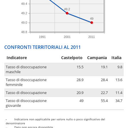
49.4
49.2
49.2
49
49.0
48.8
1991
2001
2011
CONFRONTI TERRITORIALI AL 2011
Indicatore
Castelpoto
Campania
Italia
Tasso di disoccupazione
15.5
19.1
9.8
maschile
Tasso di disoccupazione
28.9
28.4
13.6
femminile
Tasso di disoccupazione
20.9
22.7
11.4
Tasso di disoccupazione
49
55.4
34.7
giovanile
-
Indicatore non applicabile per valore nullo o poco significativo del
denominatore
..
Dato non ancora disponibile